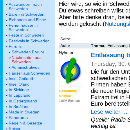
Hier wird, so wie in Schwed
Auswandern nach
Schweden
Du etwas schreiben willst da
Bären in Schweden
Aber bitte denke dran, bel
Elchparks und Elche
werden gelöscht (
Nutzungs
Ferienhäuser in
Schweden
Feste in Schweden
Seite:
1
Festivals in Schweden
Autor
Thema:
Entlassung 
Forum
Schweden Forum
Nyheter
Entlassung t
Nachrichten aus
Schweden
Thursday, 30.
Administratives
Die für den Un
Häuser aus Schweden
schwedischen 
Insel Gotland
Firmen haben 
Insel Öland
In Blekinge
die neue Regie
Community
In Lappland
Extramittel in 
Member
In Östergotland
11098 Beiträge
Euro bereitstell
In Småland
Lese weiter ...
Made in Sweden
Panorama
Quelle: Radio 
Regeln & Gesetze
wichtig ist
Reisen