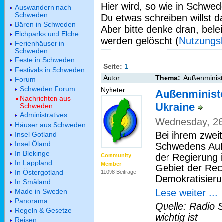
Hier wird, so wie in Schwed
Auswandern nach
Schweden
Du etwas schreiben willst da
Bären in Schweden
Aber bitte denke dran, bel
Elchparks und Elche
werden gelöscht (
Nutzungs
Ferienhäuser in
Schweden
Feste in Schweden
Seite:
1
Festivals in Schweden
Autor
Thema:
Außenminist
Forum
Schweden Forum
Nyheter
Außenministe
Nachrichten aus
Ukraine
Schweden
Administratives
Wednesday, 26
Häuser aus Schweden
Bei ihrem zwei
Insel Gotland
Insel Öland
Schwedens Auß
In Blekinge
der Regierung 
Community
In Lappland
Member
Gebiet der Rec
In Östergotland
11098 Beiträge
Demokratisieru
In Småland
Lese weiter ...
Made in Sweden
Panorama
Quelle: Radio 
Regeln & Gesetze
wichtig ist
Reisen