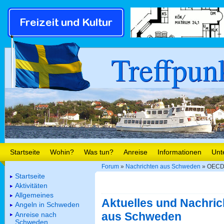
Treffpun
Startseite
Wohin?
Was tun?
Anreise
Informationen
Unt
Forum
»
Nachrichten aus Schweden
» OECD-
Startseite
Aktivitäten
Allgemeines
Aktuelles und Nachric
Angeln in Schweden
aus Schweden
Anreise nach
Schweden