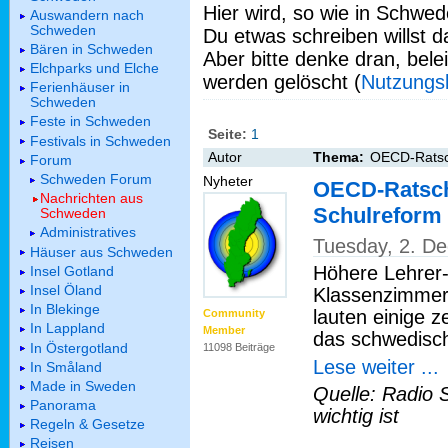
Hier wird, so wie in Schwed
Auswandern nach
Schweden
Du etwas schreiben willst da
Bären in Schweden
Aber bitte denke dran, bel
Elchparks und Elche
werden gelöscht (
Nutzungs
Ferienhäuser in
Schweden
Feste in Schweden
Seite:
1
Festivals in Schweden
Autor
Thema:
OECD-Ratsch
Forum
Schweden Forum
Nyheter
OECD-Ratschl
Nachrichten aus
Schulreform
Schweden
Administratives
Tuesday, 2. D
Häuser aus Schweden
Höhere Lehrer-
Insel Gotland
Insel Öland
Klassenzimmern
In Blekinge
lauten einige 
Community
In Lappland
Member
das schwedisc
In Östergotland
11098 Beiträge
Lese weiter ...
In Småland
Made in Sweden
Quelle: Radio 
Panorama
wichtig ist
Regeln & Gesetze
Reisen