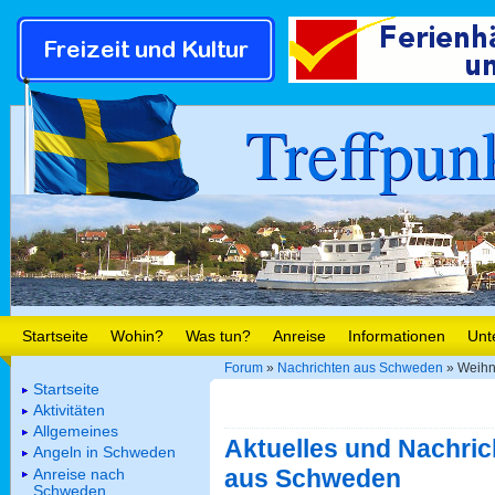
Treffpun
Startseite
Wohin?
Was tun?
Anreise
Informationen
Unt
Forum
»
Nachrichten aus Schweden
» Weihna
Startseite
Aktivitäten
Allgemeines
Aktuelles und Nachric
Angeln in Schweden
aus Schweden
Anreise nach
Schweden