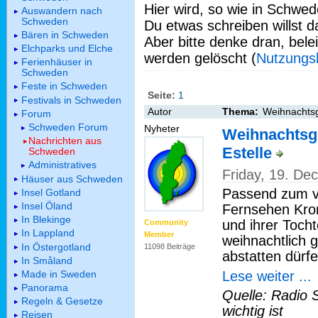
Hier wird, so wie in Schwed
Auswandern nach
Schweden
Du etwas schreiben willst da
Bären in Schweden
Aber bitte denke dran, bel
Elchparks und Elche
werden gelöscht (
Nutzungs
Ferienhäuser in
Schweden
Feste in Schweden
Seite:
1
Festivals in Schweden
Autor
Thema:
Weihnachtsg
Forum
Schweden Forum
Nyheter
Weihnachtsg
Nachrichten aus
Estelle
Schweden
Administratives
Friday, 19. D
Häuser aus Schweden
Passend zum v
Insel Gotland
Insel Öland
Fernsehen Kronp
In Blekinge
und ihrer Tocht
Community
In Lappland
Member
weihnachtlich
In Östergotland
11098 Beiträge
abstatten dürfe
In Småland
Lese weiter ...
Made in Sweden
Panorama
Quelle: Radio 
Regeln & Gesetze
wichtig ist
Reisen