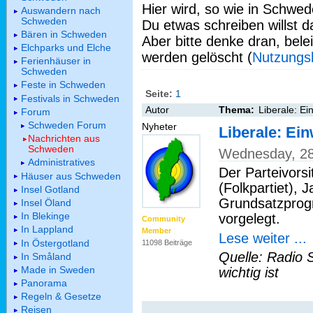
Hier wird, so wie in Schwed
Auswandern nach
Schweden
Du etwas schreiben willst da
Bären in Schweden
Aber bitte denke dran, bel
Elchparks und Elche
werden gelöscht (
Nutzungs
Ferienhäuser in
Schweden
Feste in Schweden
Seite:
1
Festivals in Schweden
Autor
Thema:
Liberale: E
Forum
Schweden Forum
Nyheter
Liberale: Ei
Nachrichten aus
Schweden
Wednesday, 28
Administratives
Der Parteivorsi
Häuser aus Schweden
(Folkpartiet), J
Insel Gotland
Grundsatzprog
Insel Öland
In Blekinge
vorgelegt.
Community
In Lappland
Member
Lese weiter ...
In Östergotland
11098 Beiträge
Quelle: Radio 
In Småland
Made in Sweden
wichtig ist
Panorama
Regeln & Gesetze
Reisen