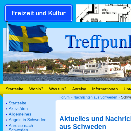
Treffpun
Startseite
Wohin?
Was tun?
Anreise
Informationen
Unt
Forum
»
Nachrichten aus Schweden
» Schwe
Startseite
Aktivitäten
Allgemeines
Aktuelles und Nachric
Angeln in Schweden
aus Schweden
Anreise nach
Schweden