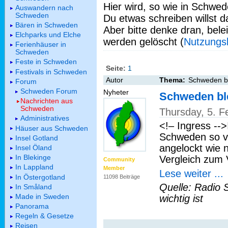
Hier wird, so wie in Schwed
Auswandern nach
Schweden
Du etwas schreiben willst da
Bären in Schweden
Aber bitte denke dran, bel
Elchparks und Elche
werden gelöscht (
Nutzungs
Ferienhäuser in
Schweden
Feste in Schweden
Seite:
1
Festivals in Schweden
Autor
Thema:
Schweden bl
Forum
Schweden Forum
Nyheter
Schweden bl
Nachrichten aus
Schweden
Thursday, 5. F
Administratives
<!– Ingress --
Häuser aus Schweden
Schweden so vi
Insel Gotland
angelockt wie 
Insel Öland
In Blekinge
Vergleich zum V
Community
In Lappland
Member
Lese weiter ...
In Östergotland
11098 Beiträge
Quelle: Radio 
In Småland
Made in Sweden
wichtig ist
Panorama
Regeln & Gesetze
Reisen