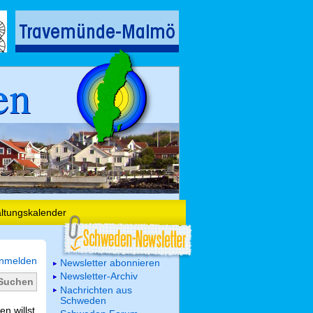
en
altungskalender
nmelden
Newsletter abonnieren
Newsletter-Archiv
Nachrichten aus
Schweden
n willst