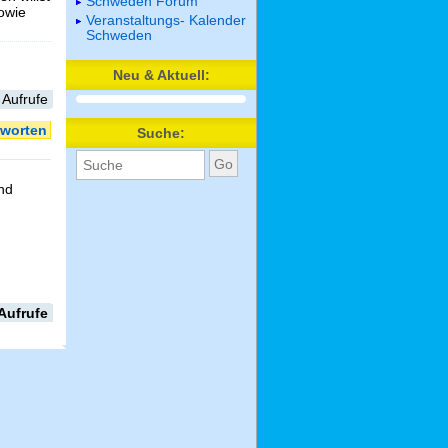
Schweden Forum
sowie
Veranstaltungs- Kalender
Schweden
Neu & Aktuell:
 Aufrufe
worten
Suche:
nd
Aufrufe