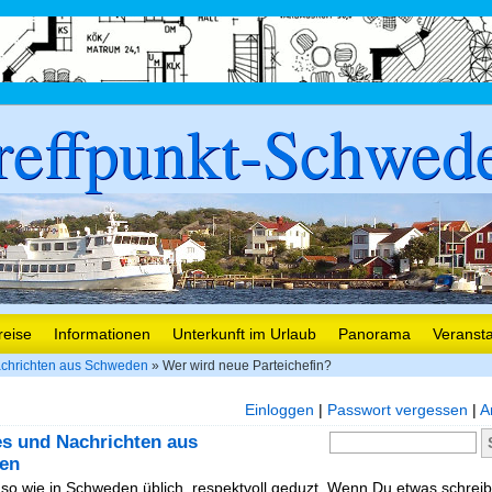
reffpunkt-Schwed
reise
Informationen
Unterkunft im Urlaub
Panorama
Veranst
chrichten aus Schweden
» Wer wird neue Parteichefin?
Einloggen
|
Passwort vergessen
|
A
es und Nachrichten aus
en
, so wie in Schweden üblich, respektvoll geduzt. Wenn Du etwas schreibe