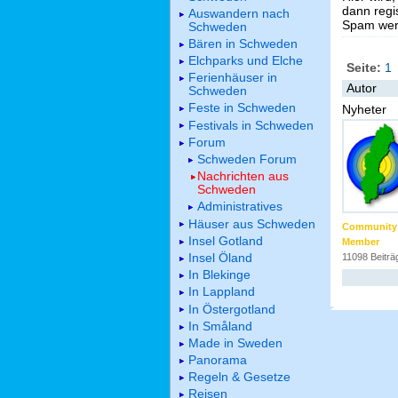
dann regis
Auswandern nach
Spam werd
Schweden
Bären in Schweden
Elchparks und Elche
Seite:
1
Ferienhäuser in
Autor
Schweden
Feste in Schweden
Nyheter
Festivals in Schweden
Forum
Schweden Forum
Nachrichten aus
Schweden
Administratives
Häuser aus Schweden
Community
Insel Gotland
Member
Insel Öland
11098 Beiträ
In Blekinge
In Lappland
In Östergotland
In Småland
Made in Sweden
Panorama
Regeln & Gesetze
Reisen