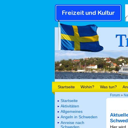
T
Startseite
Wohin?
Was tun?
An
Forum
»
Na
Startseite
Aktivitäten
Allgemeines
Aktuell
Angeln in Schweden
Schwed
Anreise nach
Schweden
Hier wird