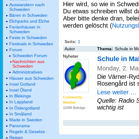
Hier wird, so wie in Schwed
Auswandern nach
Schweden
Du etwas schreiben willst da
Bären in Schweden
Aber bitte denke dran, bel
Elchparks und Elche
werden gelöscht (
Nutzungs
Ferienhäuser in
Schweden
Feste in Schweden
Seite:
1
Festivals in Schweden
Autor
Thema:
Schule in M
Forum
Schweden Forum
Nyheter
Schule in M
Nachrichten aus
Schweden
Monday, 2. Ma
Administratives
Die Värner-Ry
Häuser aus Schweden
Rosengård ist 
Insel Gotland
Insel Öland
Lese weiter ...
In Blekinge
Community
Quelle: Radio 
In Lappland
Member
wichtig ist
In Östergotland
11098 Beiträge
In Småland
Made in Sweden
Panorama
Regeln & Gesetze
Reisen