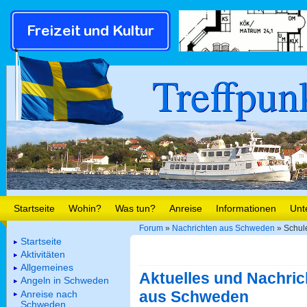
Treffpun
Startseite
Wohin?
Was tun?
Anreise
Informationen
Unt
Forum
»
Nachrichten aus Schweden
» Schul
Startseite
Aktivitäten
Allgemeines
Aktuelles und Nachric
Angeln in Schweden
aus Schweden
Anreise nach
Schweden