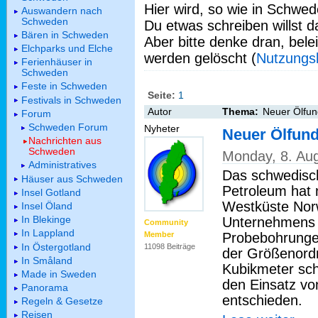
Hier wird, so wie in Schwed
Auswandern nach
Schweden
Du etwas schreiben willst da
Bären in Schweden
Aber bitte denke dran, bel
Elchparks und Elche
werden gelöscht (
Nutzungs
Ferienhäuser in
Schweden
Feste in Schweden
Seite:
1
Festivals in Schweden
Autor
Thema:
Neuer Ölfun
Forum
Schweden Forum
Nyheter
Neuer Ölfun
Nachrichten aus
Schweden
Monday, 8. Au
Administratives
Das schwedisc
Häuser aus Schweden
Petroleum hat
Insel Gotland
Westküste Nor
Insel Öland
In Blekinge
Unternehmens t
Community
In Lappland
Probebohrunge
Member
In Östergotland
11098 Beiträge
der Größenordn
In Småland
Kubikmeter sch
Made in Sweden
den Einsatz vo
Panorama
entschieden.
Regeln & Gesetze
Reisen