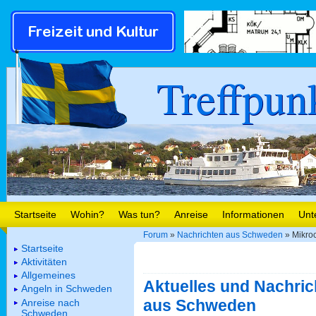
Treffpun
Startseite
Wohin?
Was tun?
Anreise
Informationen
Unt
Forum
»
Nachrichten aus Schweden
» Mikroc
Startseite
Aktivitäten
Allgemeines
Aktuelles und Nachric
Angeln in Schweden
aus Schweden
Anreise nach
Schweden