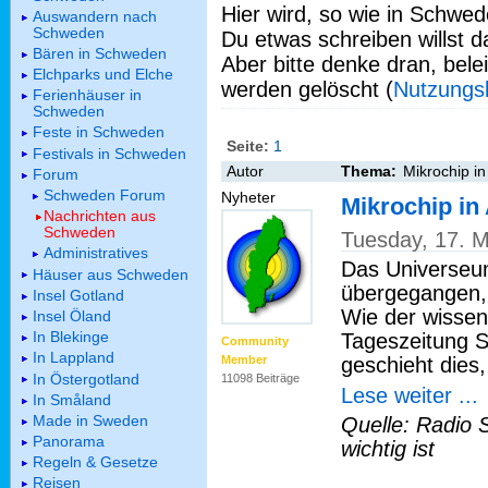
Hier wird, so wie in Schwed
Auswandern nach
Schweden
Du etwas schreiben willst da
Bären in Schweden
Aber bitte denke dran, bel
Elchparks und Elche
werden gelöscht (
Nutzungs
Ferienhäuser in
Schweden
Feste in Schweden
Seite:
1
Festivals in Schweden
Autor
Thema:
Mikrochip in
Forum
Schweden Forum
Nyheter
Mikrochip in
Nachrichten aus
Schweden
Tuesday, 17. 
Administratives
Das Universeum
Häuser aus Schweden
übergegangen, 
Insel Gotland
Wie der wissen
Insel Öland
In Blekinge
Tageszeitung S
Community
In Lappland
geschieht dies
Member
In Östergotland
11098 Beiträge
Lese weiter ...
In Småland
Made in Sweden
Quelle: Radio 
Panorama
wichtig ist
Regeln & Gesetze
Reisen