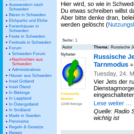
Hier wird, so wie in Schwed
Auswandern nach
Schweden
Du etwas schreiben willst da
Bären in Schweden
Aber bitte denke dran, bel
Elchparks und Elche
werden gelöscht (
Nutzungs
Ferienhäuser in
Schweden
Feste in Schweden
Seite:
1
Festivals in Schweden
Autor
Thema:
Russische J
Forum
Schweden Forum
Nyheter
Russische Je
Nachrichten aus
Tarnmodus
Schweden
Administratives
Tuesday, 24. 
Häuser aus Schweden
Vier Jets der 
Insel Gotland
Insel Öland
Dienstagmorge
In Blekinge
eingeschaltete
Community
In Lappland
Member
Lese weiter ...
In Östergotland
11098 Beiträge
In Småland
Quelle: Radio 
Made in Sweden
wichtig ist
Panorama
Regeln & Gesetze
Reisen