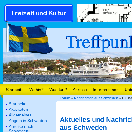
Treffpun
Startseite
Wohin?
Was tun?
Anreise
Informationen
Unt
Forum
»
Nachrichten aus Schweden
» E 6 na
Startseite
Aktivitäten
Allgemeines
Aktuelles und Nachric
Angeln in Schweden
aus Schweden
Anreise nach
Schweden