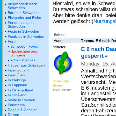
Hier wird, so wie in Schwed
Auswandern nach
Schweden
Du etwas schreiben willst da
Bären in Schweden
Aber bitte denke dran, bel
Elchparks und Elche
werden gelöscht (
Nutzungs
Ferienhäuser in
Schweden
Feste in Schweden
Seite:
1
Festivals in Schweden
Autor
Thema:
E 6 nach Da
Forum
Schweden Forum
Nyheter
E 6 nach Dau
Nachrichten aus
gesperrt
Schweden
Administratives
Monday, 15. A
Häuser aus Schweden
Anhaltend heft
Insel Gotland
Insel Öland
Westschweden 
In Blekinge
verursacht. Me
Community
In Lappland
Member
E 6 mussten ge
In Östergotland
11098 Beiträge
im Landesteil 
In Småland
Überschwemmun
Made in Sweden
Straßenhilfsdie
Panorama
deren Fahrzeu
Regeln & Gesetze
Reisen