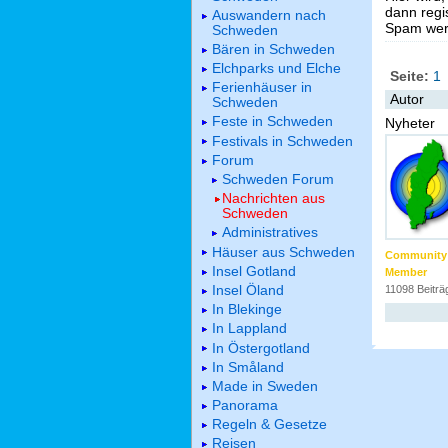
dann regis
Auswandern nach
Spam werd
Schweden
Bären in Schweden
Elchparks und Elche
Seite:
1
Ferienhäuser in
Autor
Schweden
Feste in Schweden
Nyheter
Festivals in Schweden
Forum
Schweden Forum
Nachrichten aus
Schweden
Administratives
Häuser aus Schweden
Community
Insel Gotland
Member
Insel Öland
11098 Beiträ
In Blekinge
In Lappland
In Östergotland
In Småland
Made in Sweden
Panorama
Regeln & Gesetze
Reisen