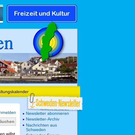
en
altungskalender
nmelden
Newsletter abonnieren
Newsletter-Archiv
Nachrichten aus
Schweden
n willst