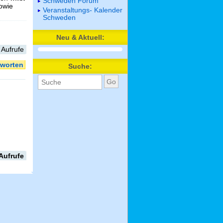
Schweden Forum
sowie
Veranstaltungs- Kalender
Schweden
Neu & Aktuell:
 Aufrufe
worten
Suche:
Aufrufe