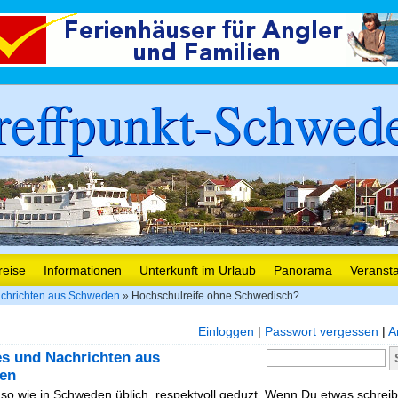
reffpunkt-Schwed
reise
Informationen
Unterkunft im Urlaub
Panorama
Veranst
chrichten aus Schweden
» Hochschulreife ohne Schwedisch?
Einloggen
|
Passwort vergessen
|
A
es und Nachrichten aus
en
, so wie in Schweden üblich, respektvoll geduzt. Wenn Du etwas schreibe