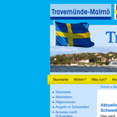
T
Startseite
Wohin?
Was tun?
An
Forum
»
Na
Startseite
Aktivitäten
Allgemeines
Aktuell
Angeln in Schweden
Schwed
Anreise nach
Schweden
Hier wird