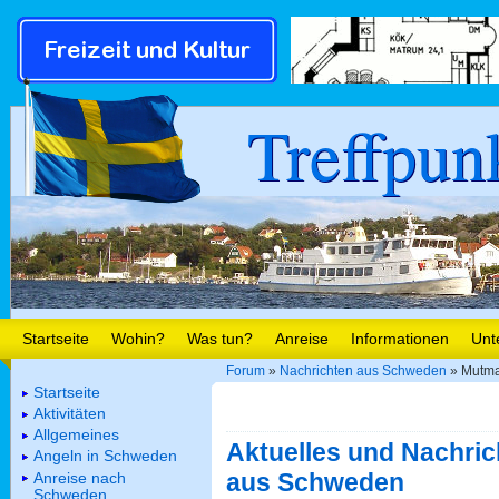
Treffpun
Startseite
Wohin?
Was tun?
Anreise
Informationen
Unt
Forum
»
Nachrichten aus Schweden
» Mutma
Startseite
Aktivitäten
Allgemeines
Aktuelles und Nachric
Angeln in Schweden
aus Schweden
Anreise nach
Schweden