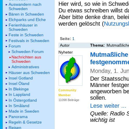
Hier wird, so wie in Schwed
Auswandern nach
Schweden
Du etwas schreiben willst da
Bären in Schweden
Aber bitte denke dran, bel
Elchparks und Elche
werden gelöscht (
Nutzungs
Ferienhäuser in
Schweden
Feste in Schweden
Seite:
1
Festivals in Schweden
Autor
Thema:
Mutmaßliche
Forum
Schweden Forum
Nyheter
Mutmaßliche 
Nachrichten aus
festgenomm
Schweden
Administratives
Monday, 1. Ju
Häuser aus Schweden
Der Staatssch
Insel Gotland
Insel Öland
Männer festgen
In Blekinge
angeworben be
Community
In Lappland
Member
sollen.
In Östergotland
11098 Beiträge
Lese weiter ...
In Småland
Made in Sweden
Quelle: Radio 
Panorama
wichtig ist
Regeln & Gesetze
Reisen