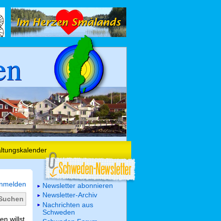
en
altungskalender
nmelden
Newsletter abonnieren
Newsletter-Archiv
Nachrichten aus
Schweden
n willst