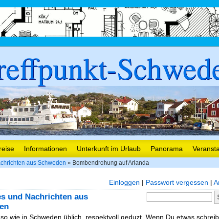
reffpunkt-Schwed
reise
Informationen
Unterkunft im Urlaub
Panorama
Veranst
chrichten aus Schweden
» Bombendrohung auf Arlanda
Einloggen
|
Passwort vergessen
|
A
es und Nachrichten aus
en
, so wie in Schweden üblich, respektvoll geduzt. Wenn Du etwas schreibe