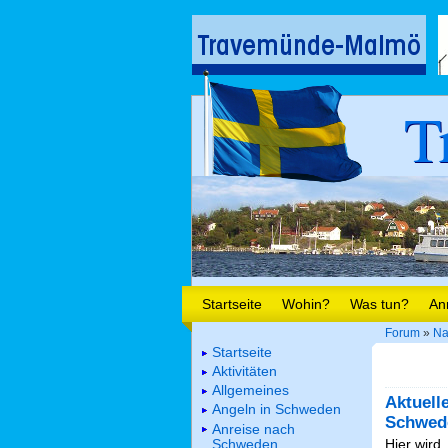
T
Startseite
Wohin?
Was tun?
An
Forum
»
Na
Startseite
Aktivitäten
Allgemeines
Aktuell
Angeln in Schweden
Schwed
Anreise nach
Schweden
Hier wird