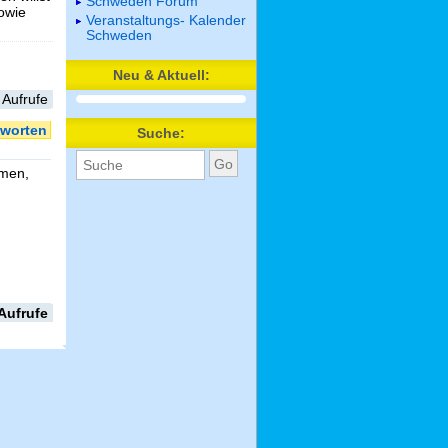
Schweden Forum
sowie
Veranstaltungs- Kalender
Schweden
Neu & Aktuell:
 Aufrufe
worten
Suche:
mmen,
Aufrufe