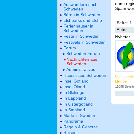
dann regis
Auswandern nach
Spam werd
Schweden
Bären in Schweden
Elchparks und Elche
Seite:
1
Ferienhäuser in
Autor
Schweden
Feste in Schweden
Nyheter
Festivals in Schweden
Forum
Schweden Forum
Nachrichten aus
Schweden
Administratives
Häuser aus Schweden
Community
Insel Gotland
Member
Insel Öland
11098 Beiträ
In Blekinge
In Lappland
In Östergotland
In Småland
Made in Sweden
Panorama
Regeln & Gesetze
Reisen