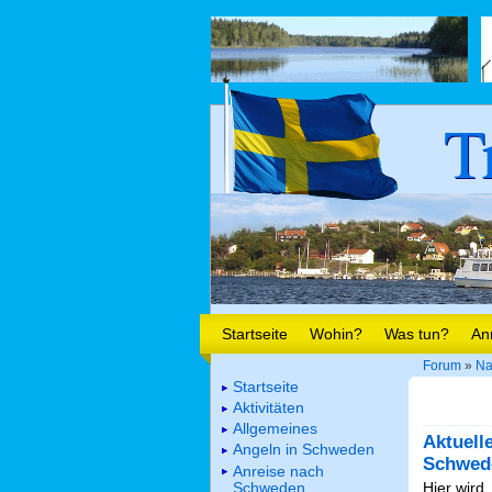
T
Startseite
Wohin?
Was tun?
An
Forum
»
Na
Startseite
Aktivitäten
Allgemeines
Aktuell
Angeln in Schweden
Schwed
Anreise nach
Schweden
Hier wird