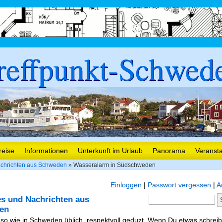
reffpunkt-Schwed
reise
Informationen
Unterkunft im Urlaub
Panorama
Veranst
chrichten aus Schweden
» Wasseralarm in Südschweden
Einloggen
|
Passwort vergessen
|
A
es und Nachrichten aus
en
, so wie in Schweden üblich, respektvoll geduzt. Wenn Du etwas schreibe