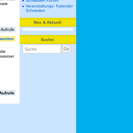
Schweden Forum
sowie
Veranstaltungs- Kalender
Schweden
Neu & Aktuell:
 Aufrufe
worten
Suche:
die
gswasser
Aufrufe