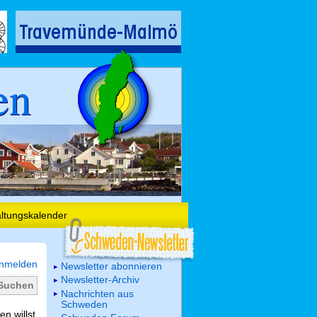
en
altungskalender
nmelden
Newsletter abonnieren
Newsletter-Archiv
Nachrichten aus
Schweden
n willst