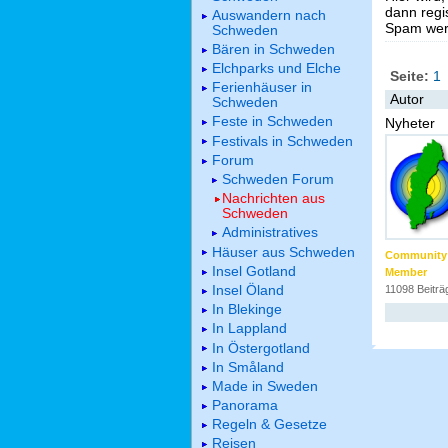
dann regis
Auswandern nach
Spam werd
Schweden
Bären in Schweden
Elchparks und Elche
Seite:
1
Ferienhäuser in
Autor
Schweden
Feste in Schweden
Nyheter
Festivals in Schweden
Forum
Schweden Forum
Nachrichten aus
Schweden
Administratives
Häuser aus Schweden
Community
Insel Gotland
Member
Insel Öland
11098 Beiträ
In Blekinge
In Lappland
In Östergotland
In Småland
Made in Sweden
Panorama
Regeln & Gesetze
Reisen