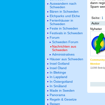
dann regis
Auswandern nach
Spam werd
Schweden
Bären in Schweden
Elchparks und Elche
Seite:
1
Ferienhäuser in
Autor
Schweden
Feste in Schweden
Nyheter
Festivals in Schweden
Forum
Schweden Forum
Nachrichten aus
Schweden
Administratives
Häuser aus Schweden
Community
Insel Gotland
Member
Insel Öland
11098 Beiträ
In Blekinge
In Lappland
In Östergotland
In Småland
Made in Sweden
Panorama
Regeln & Gesetze
Reisen