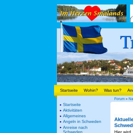
T
Startseite
Wohin?
Was tun?
An
Forum
»
Na
Startseite
Aktivitäten
Allgemeines
Aktuell
Angeln in Schweden
Schwed
Anreise nach
Schweden
Hier wird