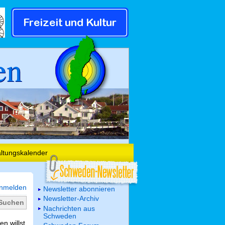
en
altungskalender
nmelden
Newsletter abonnieren
Newsletter-Archiv
Nachrichten aus
Schweden
n willst