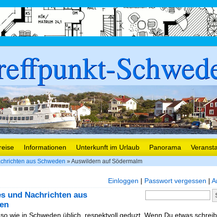
reffpunkt-Schwed
reise
Informationen
Unterkunft im Urlaub
Panorama
Veranst
chrichten aus Schweden
» Auswildern auf Södermalm
Einloggen
|
Passwort vergessen
|
A
es und Nachrichten aus
en
, so wie in Schweden üblich, respektvoll geduzt. Wenn Du etwas schreibe