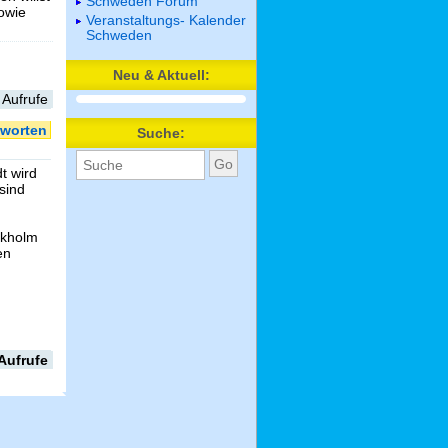
Schweden Forum
sowie
Veranstaltungs- Kalender
Schweden
Neu & Aktuell:
 Aufrufe
worten
Suche:
t wird
sind
ckholm
en
Aufrufe