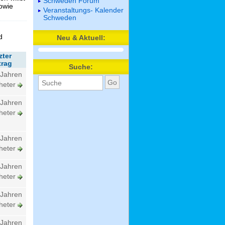
Schweden Forum
sowie
Veranstaltungs- Kalender
Schweden
d
Neu & Aktuell:
zter
trag
Suche:
 Jahren
heter
 Jahren
heter
 Jahren
heter
 Jahren
heter
 Jahren
heter
 Jahren