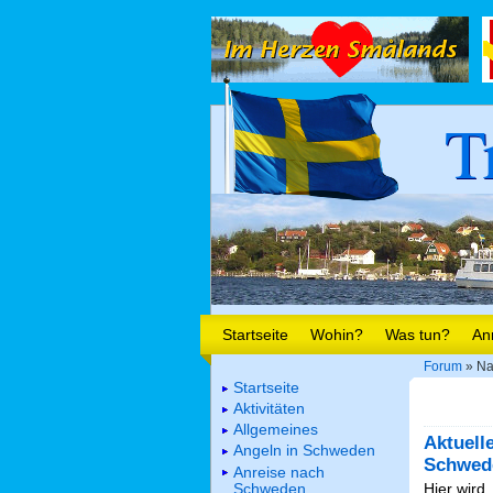
T
Startseite
Wohin?
Was tun?
An
Forum
» Na
Startseite
Aktivitäten
Allgemeines
Aktuell
Angeln in Schweden
Schwed
Anreise nach
Schweden
Hier wird