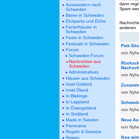
dann regis
Auswandern nach
Spam werd
Schweden
Bären in Schweden
Elchparks und Elche
Nachricht
Ferienhäuser in
anderen.
Schweden
Feste in Schweden
Festivals in Schweden
Patt-Sit
Forum
von Nyhe
Schweden Forum
Nachrichten aus
Rücksch
Schweden
Nachsch
Administratives
von Nyhe
Häuser aus Schweden
Insel Gotland
Zusamme
Insel Öland
von Nyhe
In Blekinge
In Lappland
Schwede
In Östergotland
von Nyhe
In Småland
Neue Aut
Made in Sweden
Panorama
von Nyhe
Regeln & Gesetze
Ikea wir
Reisen