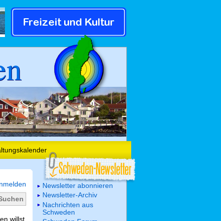
en
altungskalender
nmelden
Newsletter abonnieren
Newsletter-Archiv
Nachrichten aus
Schweden
n willst