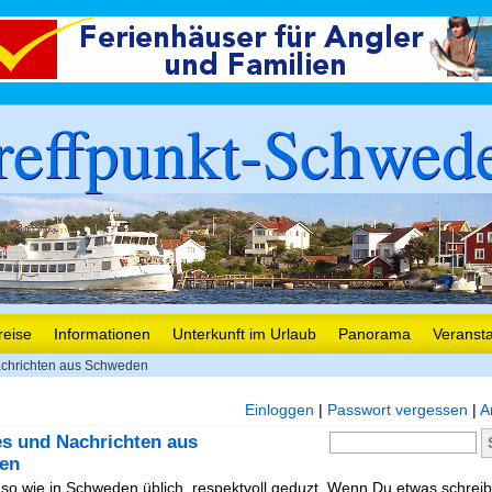
reffpunkt-Schwed
reise
Informationen
Unterkunft im Urlaub
Panorama
Veranst
chrichten aus Schweden
Einloggen
|
Passwort vergessen
|
A
es und Nachrichten aus
en
, so wie in Schweden üblich, respektvoll geduzt. Wenn Du etwas schreibe