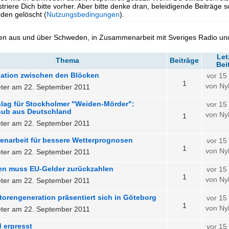
triere Dich bitte vorher. Aber bitte denke dran, beleidigende Beiträge 
en gelöscht (
Nutzungsbedingungen
).
en aus und über Schweden, in Zusammenarbeit mit Sveriges Radio un
Let
Thema
Beiträge
Bei
uation zwischen den Blöcken
vor 15
1
von Ny
ter am 22. September 2011
lag für Stockholmer "Weiden-Mörder":
vor 15
ub aus Deutschland
von Ny
1
ter am 22. September 2011
narbeit für bessere Wetterprognosen
vor 15
1
von Ny
ter am 22. September 2011
n muss EU-Gelder zurückzahlen
vor 15
1
von Ny
ter am 22. September 2011
orengeneration präsentiert sich in Göteborg
vor 15
1
von Ny
ter am 22. September 2011
d erpresst
vor 15