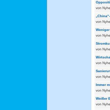
Opposit
von Nyhe
„China“-
von Nyhe
Weniger 
von Nyhe
Stromku
von Nyhe
Wirtscha
von Nyhe
Sanieru
von Nyhe
Immer m
von Nyhe
Weißer E
von Nyhe