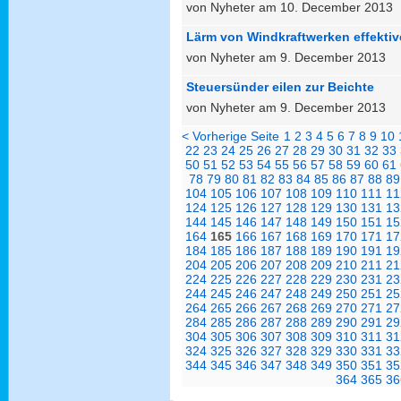
von Nyheter am 10. December 2013
Lärm von Windkraftwerken effekti
von Nyheter am 9. December 2013
Steuersünder eilen zur Beichte
von Nyheter am 9. December 2013
< Vorherige Seite
1
2
3
4
5
6
7
8
9
10
22
23
24
25
26
27
28
29
30
31
32
33
50
51
52
53
54
55
56
57
58
59
60
61
78
79
80
81
82
83
84
85
86
87
88
89
104
105
106
107
108
109
110
111
11
124
125
126
127
128
129
130
131
13
144
145
146
147
148
149
150
151
15
164
165
166
167
168
169
170
171
17
184
185
186
187
188
189
190
191
19
204
205
206
207
208
209
210
211
21
224
225
226
227
228
229
230
231
23
244
245
246
247
248
249
250
251
25
264
265
266
267
268
269
270
271
27
284
285
286
287
288
289
290
291
29
304
305
306
307
308
309
310
311
31
324
325
326
327
328
329
330
331
33
344
345
346
347
348
349
350
351
35
364
365
36