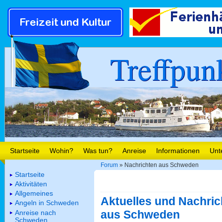
Treffpun
Startseite
Wohin?
Was tun?
Anreise
Informationen
Unt
Forum
» Nachrichten aus Schweden
Startseite
Aktivitäten
Allgemeines
Aktuelles und Nachric
Angeln in Schweden
aus Schweden
Anreise nach
Schweden