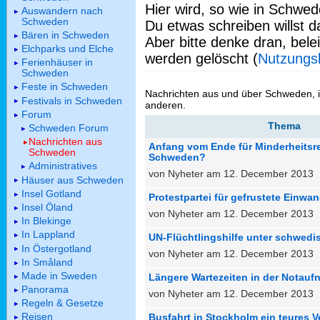
Hier wird, so wie in Schwed
Auswandern nach
Schweden
Du etwas schreiben willst da
Bären in Schweden
Aber bitte denke dran, bel
Elchparks und Elche
werden gelöscht (
Nutzungs
Ferienhäuser in
Schweden
Feste in Schweden
Nachrichten aus und über Schweden, 
Festivals in Schweden
anderen.
Forum
Thema
Schweden Forum
Nachrichten aus
Anfang vom Ende für Minderheitsr
Schweden
Schweden?
Administratives
von Nyheter am 12. December 2013
Häuser aus Schweden
Insel Gotland
Protestpartei für gefrustete Einwan
Insel Öland
von Nyheter am 12. December 2013
In Blekinge
In Lappland
UN-Flüchtlingshilfe unter schwed
In Östergotland
von Nyheter am 12. December 2013
In Småland
Made in Sweden
Längere Wartezeiten in der Notau
Panorama
von Nyheter am 12. December 2013
Regeln & Gesetze
Reisen
Busfahrt in Stockholm ein teures 