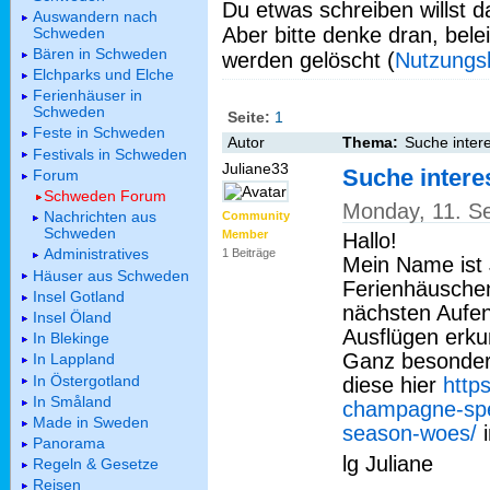
Du etwas schreiben willst da
Auswandern nach
Aber bitte denke dran, bel
Schweden
Bären in Schweden
werden gelöscht (
Nutzungs
Elchparks und Elche
Ferienhäuser in
Schweden
Seite:
1
Feste in Schweden
Autor
Thema:
Suche inter
Festivals in Schweden
Juliane33
Suche intere
Forum
Schweden Forum
Monday, 11. S
Nachrichten aus
Community
Schweden
Member
Hallo!
Administratives
1 Beiträge
Mein Name ist J
Häuser aus Schweden
Ferienhäusche
Insel Gotland
nächsten Aufen
Insel Öland
Ausflügen erku
In Blekinge
Ganz besonder
In Lappland
In Östergotland
diese hier
http
In Småland
champagne-spe
Made in Sweden
season-woes/
i
Panorama
lg Juliane
Regeln & Gesetze
Reisen