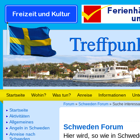
Treffpun
Startseite
Wohin?
Was tun?
Anreise
Informationen
Unt
Forum
»
Schweden Forum
» Suche interessa
Startseite
Aktivitäten
Allgemeines
Schweden Forum
Angeln in Schweden
Anreise nach
Hier wird, so wie in Schwed
Schweden