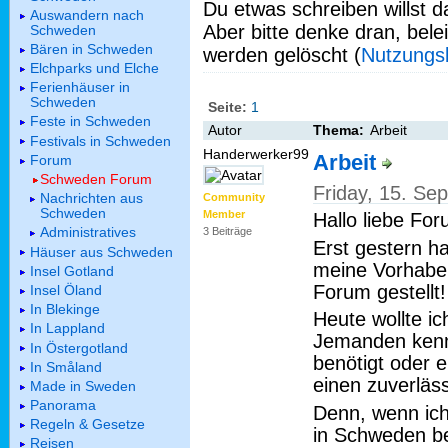
Du etwas schreiben willst da
Auswandern nach
Aber bitte denke dran, bel
Schweden
Bären in Schweden
werden gelöscht (
Nutzungs
Elchparks und Elche
Ferienhäuser in
Schweden
Seite:
1
Feste in Schweden
Autor
Thema:
Arbeit
Festivals in Schweden
Handerwerker99
Arbeit
Forum
Schweden Forum
Friday, 15. Se
Nachrichten aus
Community
Schweden
Member
Hallo liebe Fo
Administratives
3 Beiträge
Erst gestern h
Häuser aus Schweden
meine Vorhabe
Insel Gotland
Forum gestellt!
Insel Öland
In Blekinge
Heute wollte ic
In Lappland
Jemanden kenn
In Östergotland
benötigt oder 
In Småland
einen zuverläs
Made in Sweden
Panorama
Denn, wenn ich
Regeln & Gesetze
in Schweden b
Reisen