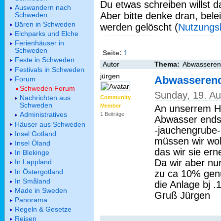
Du etwas schreiben willst da
Auswandern nach
Aber bitte denke dran, bel
Schweden
Bären in Schweden
werden gelöscht (
Nutzungs
Elchparks und Elche
Ferienhäuser in
Schweden
Seite:
1
Feste in Schweden
Autor
Thema:
Abwasseren
Festivals in Schweden
jürgen
Abwasseren
Forum
Schweden Forum
Sunday, 19. A
Nachrichten aus
Community
Schweden
Member
An unserrem Ha
Administratives
1 Beiträge
Abwasser ends
Häuser aus Schweden
-jauchengrube-
Insel Gotland
müssen wir wo
Insel Öland
das wir sie er
In Blekinge
Da wir aber nur
In Lappland
In Östergotland
zu ca 10% genu
In Småland
die Anlage bj 
Made in Sweden
Gruß Jürgen
Panorama
Regeln & Gesetze
Reisen