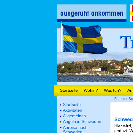
T
Startseite
Wohin?
Was tun?
An
Forum
»
Sc
Startseite
Aktivitäten
Allgemeines
Schwed
Angeln in Schweden
Hier wird,
Anreise nach
geduzt. We
Schweden