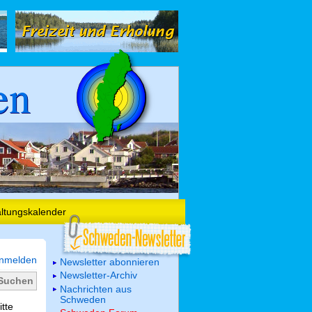
en
altungskalender
nmelden
Newsletter abonnieren
Newsletter-Archiv
Nachrichten aus
Schweden
itte