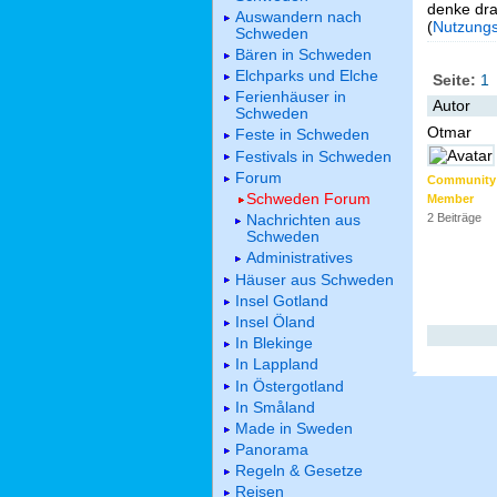
denke dra
Auswandern nach
(
Nutzung
Schweden
Bären in Schweden
Elchparks und Elche
Seite:
1
Ferienhäuser in
Autor
Schweden
Otmar
Feste in Schweden
Festivals in Schweden
Forum
Community
Schweden Forum
Member
Nachrichten aus
2 Beiträge
Schweden
Administratives
Häuser aus Schweden
Insel Gotland
Insel Öland
In Blekinge
In Lappland
In Östergotland
In Småland
Made in Sweden
Panorama
Regeln & Gesetze
Reisen