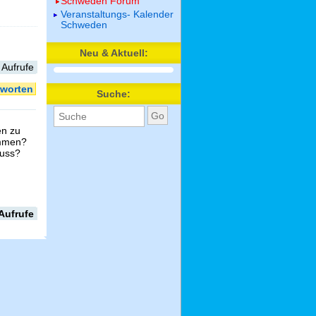
Schweden Forum
Veranstaltungs- Kalender
Schweden
Neu & Aktuell:
 Aufrufe
worten
Suche:
en zu
ommen?
muss?
Aufrufe