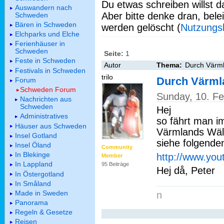
Du etwas schreiben willst da
Auswandern nach
Aber bitte denke dran, bel
Schweden
Bären in Schweden
werden gelöscht (
Nutzungs
Elchparks und Elche
Ferienhäuser in
Schweden
Seite:
1
Feste in Schweden
Autor
Thema:
Durch Värm
Festivals in Schweden
trilo
Durch Värml
Forum
Schweden Forum
Sunday, 10. F
Nachrichten aus
Schweden
Hej
Administratives
so fährt man i
Häuser aus Schweden
Värmlands Wäl
Insel Gotland
siehe folgenden
Insel Öland
Community
In Blekinge
http://www.yo
Member
In Lappland
95 Beiträge
Hej då, Peter
In Östergotland
In Småland
Made in Sweden
n
Panorama
Regeln & Gesetze
Reisen