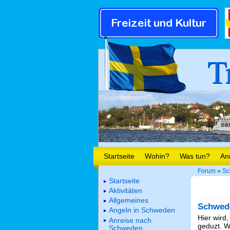
T
Startseite
Wohin?
Was tun?
An
Forum
»
Sc
Startseite
Aktivitäten
Allgemeines
Schwed
Angeln in Schweden
Hier wird,
Anreise nach
geduzt. We
Schweden