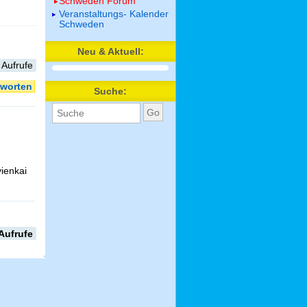
Schweden Forum
Veranstaltungs- Kalender
Schweden
Neu & Aktuell:
 Aufrufe
worten
Suche:
ienkai
Aufrufe