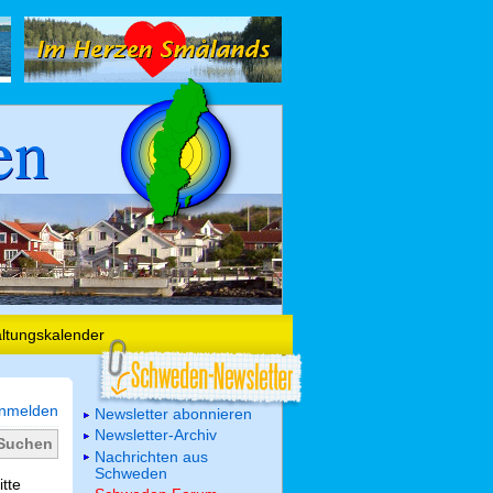
en
altungskalender
nmelden
Newsletter abonnieren
Newsletter-Archiv
Nachrichten aus
Schweden
itte