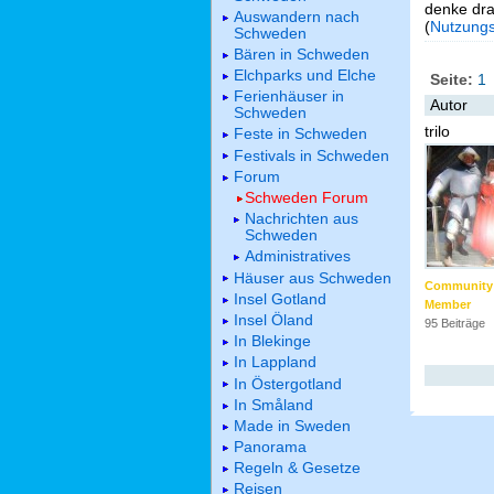
denke dra
Auswandern nach
(
Nutzung
Schweden
Bären in Schweden
Elchparks und Elche
Seite:
1
Ferienhäuser in
Autor
Schweden
trilo
Feste in Schweden
Festivals in Schweden
Forum
Schweden Forum
Nachrichten aus
Schweden
Administratives
Häuser aus Schweden
Community
Insel Gotland
Member
Insel Öland
95 Beiträge
In Blekinge
In Lappland
In Östergotland
In Småland
Made in Sweden
Panorama
Regeln & Gesetze
Reisen