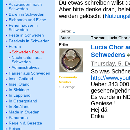
Du etwas schreiben willst da
Auswandern nach
Aber bitte denke dran, bel
Schweden
Bären in Schweden
werden gelöscht (
Nutzungs
Elchparks und Elche
Ferienhäuser in
Schweden
Seite:
1
Feste in Schweden
Autor
Thema:
Lucia Chor 
Festivals in Schweden
Erika
Lucia Chor a
Forum
Schweden Forum
Schwedens
Nachrichten aus
Schweden
Thursday, 5. 
Administratives
So was Schönes
Häuser aus Schweden
http://www.yo
Community
Insel Gotland
Member
Ueber 343 000
Insel Öland
15 Beiträge
In Blekinge
gesehen/gehör
In Lappland
Es wurde in ND
In Östergotland
Geniese !
In Småland
Hej då
Made in Sweden
Erika
Panorama
Regeln & Gesetze
Reisen