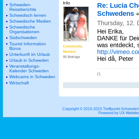
trilo
Re: Lucia Ch
Schweden-
Reiseberichte
Schwedens
Schwedisch lernen
Schwedische Medien
Thursday, 12.
Schwedische
Hei Erika,
Organisationen
DANKE für Dein
Südschweden
Tourist Information
was entdeckt, 
Community
Büros
http://vimeo.
Member
Unterkunft im Urlaub
95 Beiträge
Hei då, Peter
Urlaub in Schweden
Veranstaltungs-
Kalender Schweden
n
Webcams in Schweden
Wirtschaft
Copyright © 2010-2015 Treffpunkt-Schwed
Powered by UX-
Webdes