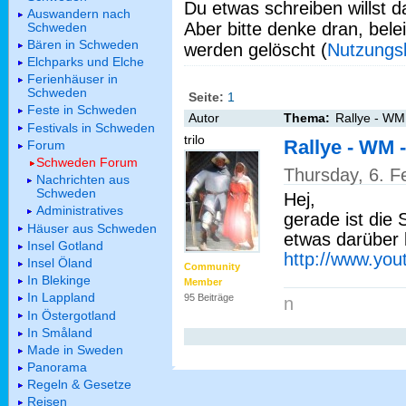
Du etwas schreiben willst da
Auswandern nach
Aber bitte denke dran, bel
Schweden
Bären in Schweden
werden gelöscht (
Nutzungs
Elchparks und Elche
Ferienhäuser in
Schweden
Seite:
1
Feste in Schweden
Autor
Thema:
Rallye - WM
Festivals in Schweden
trilo
Rallye - WM
Forum
Schweden Forum
Thursday, 6. F
Nachrichten aus
Schweden
Hej,
Administratives
gerade ist die
Häuser aus Schweden
etwas darüber 
Insel Gotland
http://www.yo
Insel Öland
Community
In Blekinge
Member
In Lappland
95 Beiträge
n
In Östergotland
In Småland
Made in Sweden
Panorama
Regeln & Gesetze
Reisen