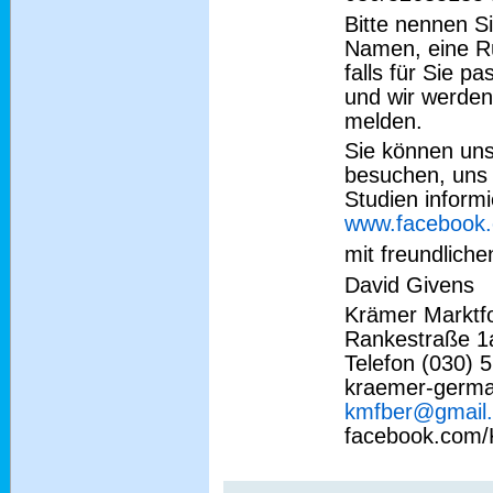
Bitte nennen S
Namen, eine R
falls für Sie p
und wir werden
melden.
Sie können un
besuchen, uns 
Studien informi
www.facebook.
mit freundlich
David Givens
Krämer Markt
Rankestraße 1
Telefon (030) 
kraemer-germ
kmfber@gmail
facebook.com/