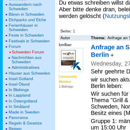
Du etwas schreiben willst da
Auswandern nach
Aber bitte denke dran, bel
Schweden
Bären in Schweden
werden gelöscht (
Nutzungs
Elchparks und Elche
Ferienhäuser in
Schweden
Seite:
1
Feste in Schweden
Autor
Thema:
Anfrage an 
Festivals in Schweden
kmfber
Anfrage an 
Forum
Schweden Forum
Berlin
Nachrichten aus
Schweden
Wednesday, 27
Administratives
Sehr geehrte 
Häuser aus Schweden
Community
wir suchen akt
Insel Gotland
Member
Insel Öland
Berlin leben:
1 Beiträge
In Blekinge
Wir suchen für
In Lappland
Thema "Grill &
In Östergotland
Schweden, Nor
In Småland
Made in Sweden
Besitz eines (M
Panorama
Gruppe 1: männ
Regeln & Gesetze
um 15:00 Uhr
Reisen