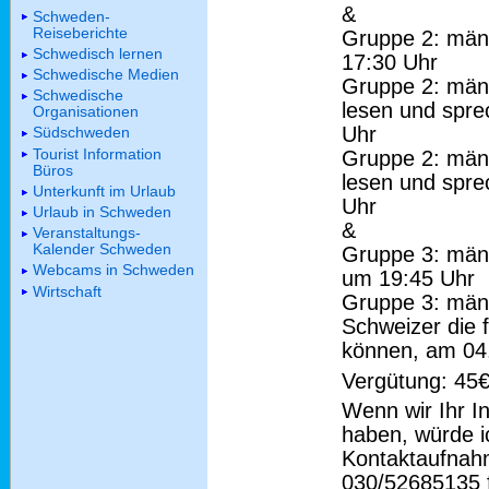
&
Schweden-
Reiseberichte
Gruppe 2: männ
Schwedisch lernen
17:30 Uhr
Schwedische Medien
Gruppe 2: männ
Schwedische
lesen und spr
Organisationen
Uhr
Südschweden
Tourist Information
Gruppe 2: männ
Büros
lesen und spr
Unterkunft im Urlaub
Uhr
Urlaub in Schweden
&
Veranstaltungs-
Kalender Schweden
Gruppe 3: männ
Webcams in Schweden
um 19:45 Uhr
Wirtschaft
Gruppe 3: männ
Schweizer die 
können, am 04
Vergütung: 45€
Wenn wir Ihr I
haben, würde ic
Kontaktaufnahm
030/52685135 f