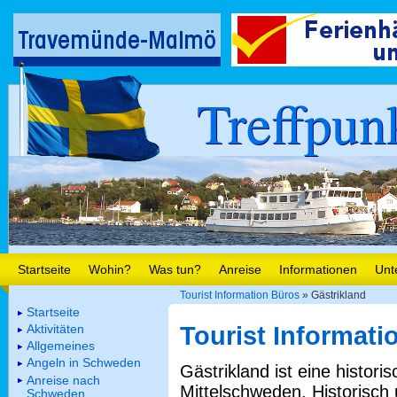
Treffpun
Startseite
Wohin?
Was tun?
Anreise
Informationen
Unt
Tourist Information Büros
» Gästrikland
Startseite
Aktivitäten
Tourist Informati
Allgemeines
Angeln in Schweden
Gästrikland ist eine histori
Anreise nach
Mittelschweden. Historisch
Schweden