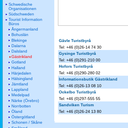
Schwedische
Organisationen
Südschweden
Tourist Information
Büros
Ångermanland
Bohuslän
Blekinge
Gävle Turistbyrå
Dalarna
Tel: +46 (0)26-14 74 30
Dalsland
Gysinge Turistbyrå
Gästrikland
Tel: +46 (0)291-210 00
Gotland
Hofors Turistbyrå
Halland
Tel: +46 (0)290-280 02
Härjedalen
Hälsingland
Informationsbutik Gästrikland
Jämtland
Tel: +46 (0)26-13 08 10
Lappland
Ockelbo Turistbyrå
Medelpad
Tel: +46 (0)297-555 55
Närke (Örebro)
Sandviken Turism
Norrbotten
Öland
Tel: +46 (0)26-24 13 80
Östergötland
Schonen / Skåne
Småland