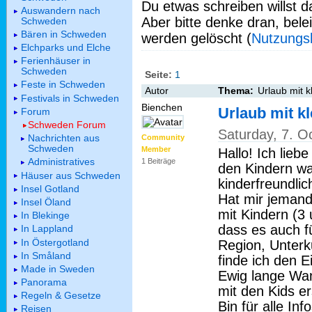
Du etwas schreiben willst da
Auswandern nach
Aber bitte denke dran, bel
Schweden
Bären in Schweden
werden gelöscht (
Nutzungs
Elchparks und Elche
Ferienhäuser in
Schweden
Seite:
1
Feste in Schweden
Autor
Thema:
Urlaub mit k
Festivals in Schweden
Bienchen
Urlaub mit k
Forum
Schweden Forum
Saturday, 7. O
Nachrichten aus
Community
Schweden
Member
Hallo! Ich lie
Administratives
1 Beiträge
den Kindern war
Häuser aus Schweden
kinderfreundli
Insel Gotland
Hat mir jemand
Insel Öland
mit Kindern (3
In Blekinge
dass es auch fü
In Lappland
In Östergotland
Region, Unterku
In Småland
finde ich den E
Made in Sweden
Ewig lange Wan
Panorama
mit den Kids e
Regeln & Gesetze
Bin für alle Inf
Reisen