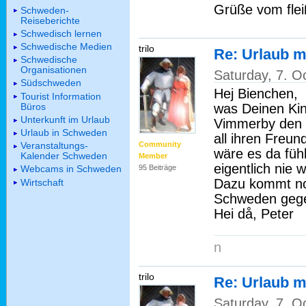
Grüße vom flei
Schweden-
Reiseberichte
Schwedisch lernen
Schwedische Medien
trilo
Re: Urlaub m
Schwedische
Organisationen
Saturday, 7. O
Südschweden
Hej Bienchen,
Tourist Information
Büros
was Deinen Kin
Unterkunft im Urlaub
Vimmerby den d
Urlaub in Schweden
all ihren Freun
Veranstaltungs-
Community
wäre es da fühl
Kalender Schweden
Member
eigentlich nie 
95 Beiträge
Webcams in Schweden
Dazu kommt noc
Wirtschaft
Schweden gege
Hei då, Peter
n
trilo
Re: Urlaub m
Saturday, 7. O