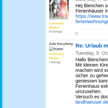
Hej Bienchen s
Ferienhäuser i
https://www.tr
ferienwohnung
Community
Member
95 Beiträge
n
Julia Kreuzberg
Re: Urlaub m
Tuesday, 9. O
Community
Member
Hallo Bienchen
1 Beiträge
Mit kleinen Ki
machen wird sic
sicher zu gehe
geniessen kann
Ferienhaus exkl
umzusehen.
Versuch es doc
landhaeuser.d