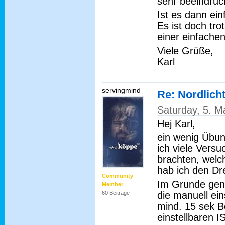
sehr beeindruc
Ist es dann ein
Es ist doch tro
einer einfach
Viele Grüße,
Karl
servingmind
Re: Nordlich
Saturday, 5. M
Hej Karl,
ein wenig Übun
ich viele Versu
brachten, welch
hab ich den Dr
Community
Im Grunde gen
Member
die manuell ein
60 Beiträge
mind. 15 sek B
einstellbaren I