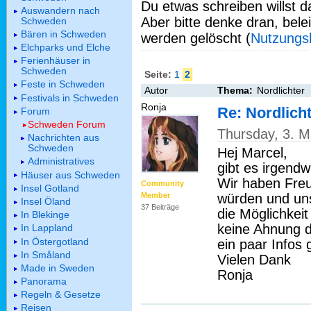
Du etwas schreiben willst da
Auswandern nach
Aber bitte denke dran, bel
Schweden
Bären in Schweden
werden gelöscht (
Nutzungs
Elchparks und Elche
Ferienhäuser in
Schweden
Seite:
1
2
Feste in Schweden
Autor
Thema:
Nordlichter
Festivals in Schweden
Ronja
Re: Nordlich
Forum
Schweden Forum
Thursday, 3. 
Nachrichten aus
Schweden
Hej Marcel,
Administratives
gibt es irgendw
Häuser aus Schweden
Wir haben Freu
Community
Insel Gotland
würden und un
Member
Insel Öland
37 Beiträge
die Möglichkeit
In Blekinge
keine Ahnung d
In Lappland
In Östergotland
ein paar Infos
In Småland
Vielen Dank
Made in Sweden
Ronja
Panorama
Regeln & Gesetze
Reisen