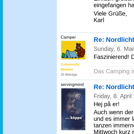
eingefangen ha
Viele Grüße,
Karl
Camper
Re: Nordlich
Sunday, 6. Ma
Faszinierend! 
Community
Member
Das Camping i
25 Beiträge
servingmind
Re: Nordlich
Friday, 8. Apri
Hej på er!
Auch wenn der 
und es immer lä
tanzen immern
Mittwoch kurz