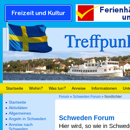
Treffpun
Startseite
Wohin?
Was tun?
Anreise
Informationen
Unt
Forum
»
Schweden Forum
» Nordlichter
Startseite
Aktivitäten
Allgemeines
Schweden Forum
Angeln in Schweden
Anreise nach
Hier wird, so wie in Schwed
Schweden