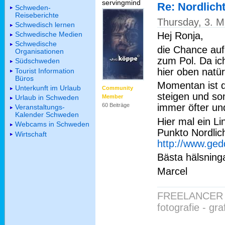
servingmind
Re: Nordlich
Schweden-
Reiseberichte
Thursday, 3. 
Schwedisch lernen
Hej Ronja,
Schwedische Medien
Schwedische
die Chance auf 
Organisationen
zum Pol. Da ich
Südschweden
hier oben natürl
Tourist Information
Büros
Momentan ist d
Unterkunft im Urlaub
Community
steigen und so
Urlaub in Schweden
Member
immer öfter und
60 Beiträge
Veranstaltungs-
Kalender Schweden
Hier mal ein Li
Webcams in Schweden
Punkto Nordlic
Wirtschaft
http://www.ged
Bästa hälsning
Marcel
FREELANCER 
fotografie - gr