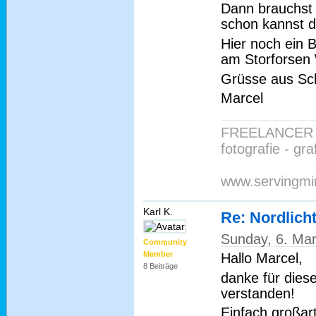
Dann brauchst d
schon kannst d
Hier noch ein B
am Storforsen 
Grüsse aus Sc
Marcel
FREELANCER 
fotografie - gr
www.servingmi
Karl K.
Re: Nordlich
Sunday, 6. Ma
Community
Member
Hallo Marcel,
8 Beiträge
danke für diese
verstanden!
Einfach großart