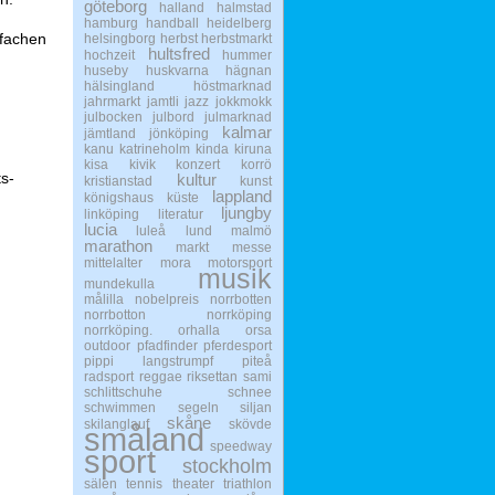
göteborg
halland
halmstad
hamburg
handball
heidelberg
nfachen
helsingborg
herbst
herbstmarkt
hultsfred
hochzeit
hummer
huseby
huskvarna
hägnan
hälsingland
höstmarknad
jahrmarkt
jamtli
jazz
jokkmokk
julbocken
julbord
julmarknad
kalmar
jämtland
jönköping
kanu
katrineholm
kinda
kiruna
kisa
kivik
konzert
korrö
ts-
kultur
kristianstad
kunst
lappland
königshaus
küste
ljungby
linköping
literatur
lucia
luleå
lund
malmö
marathon
markt
messe
mittelalter
mora
motorsport
musik
mundekulla
målilla
nobelpreis
norrbotten
norrbotton
norrköping
norrköping.
orhalla
orsa
outdoor
pfadfinder
pferdesport
pippi langstrumpf
piteå
radsport
reggae
riksettan
sami
schlittschuhe
schnee
schwimmen
segeln
siljan
skåne
skilanglauf
skövde
småland
speedway
sport
stockholm
sälen
tennis
theater
triathlon