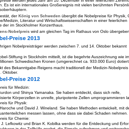
preise werden jedes Jahr am 10. Dezember in einer feierlichen Zerem
. Es ist ein internationales Großereignis mit vielen berühmten Persönl
soberhäuptern.
estät, der
König von Schweden
übergibt die Nobelpreise für Physik,
e/Medizin, Literatur und Wirtschaftswissenschaften in einer feierlichen
 der im Stockholmer Konzerthaus.
dens-Nobelpreis
wird am gleichen Tag im Rathaus von Oslo übergeben
bel-Preise 2013
ährigen Nobelpreisträger werden zwischen 7. und 14. Oktober bekannt
bel-Stiftung in Stockholm mitteilt, ist die begehrte Auszeichnung wie i
Millionen Schwedischen Kronen (umgerechnet ca. 933.000 Euro) dotiert
kt des Bekanntgabe-Reigens macht traditionell der Medizin-Nobelprei
. Oktober.
bel-Preise 2012
reis für Medizin:
urdon und Shinya Yamanaka. Sie haben entdeckt, dass sich reife,
lisierte Körperzellen in unreife, pluripotente Zellen umprogrammieren l
reis für Physik:
Haroche und David J. Wineland. Sie haben Methoden entwickelt, mit 
uantenteilchen messen lassen, ohne dass sie dabei Schaden nehmen.
reis für Chemie:
 J. Lefkowitz und Brian K. Kobilka werden für die Entdeckung und Erfo
rukturen in der Zellhülle geehrt, die Signale aufnehmen und weitergebe