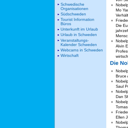
Schwedische
Nobelpr
Organisationen
Mo Yan
Südschweden
Verhäl
Tourist Information
Friede
Büros
Die Eu
Unterkunft im Urlaub
jahrze
Urlaub in Schweden
Mensch
Veranstaltungs-
Nobelp
Kalender Schweden
Alvin 
Webcams in Schweden
Profes
Wirtschaft
wirtsc
Die No
Nobelp
Bruce 
Nobelp
Saul P
Nobelp
Dan S
Nobelpr
Tomas
Friede
Ellen 
Nobelp
Thomas