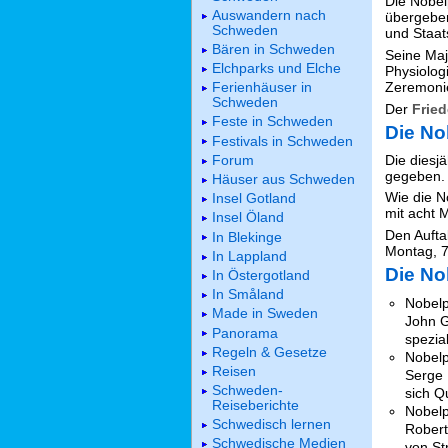
Die Nobel
Auswandern nach
übergeben
Schweden
und Staat
Bären in Schweden
Seine Maj
Elchparks und Elche
Physiologi
Zeremonie
Ferienhäuser in
Schweden
Der
Frie
Feste in Schweden
Die No
Festivals in Schweden
Die diesj
Forum
gegeben.
Häuser aus Schweden
Wie die No
Insel Gotland
mit acht 
Insel Öland
Den Aufta
In Blekinge
Montag, 7
In Lappland
Die No
In Östergotland
In Småland
Nobelp
Made in Sweden
John G
Panorama
spezia
Regeln & Gesetze
Nobelp
Reisen
Serge 
Schweden-
sich Q
Reiseberichte
Nobelp
Schwedisch lernen
Robert
Schwedische Medien
von St