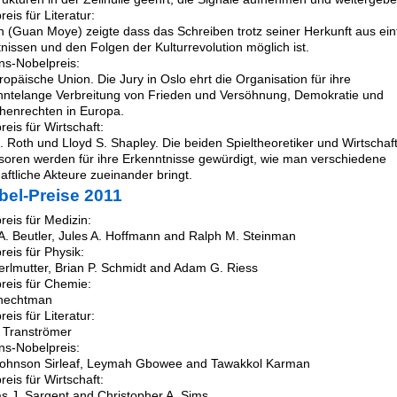
eis für Literatur:
 (Guan Moye) zeigte dass das Schreiben trotz seiner Herkunft aus ei
tnissen und den Folgen der Kulturrevolution möglich ist.
ns-Nobelpreis:
ropäische Union. Die Jury in Oslo ehrt die Organisation für ihre
hntelange Verbreitung von Frieden und Versöhnung, Demokratie und
enrechten in Europa.
reis für Wirtschaft:
E. Roth und Lloyd S. Shapley. Die beiden Spieltheoretiker und Wirtschaf
soren werden für ihre Erkenntnisse gewürdigt, wie man verschiedene
haftliche Akteure zueinander bringt.
bel-Preise 2011
reis für Medizin:
A. Beutler, Jules A. Hoffmann and Ralph M. Steinman
reis für Physik:
erlmutter, Brian P. Schmidt and Adam G. Riess
reis für Chemie:
hechtman
eis für Literatur:
 Tranströmer
ns-Nobelpreis:
Johnson Sirleaf, Leymah Gbowee and Tawakkol Karman
reis für Wirtschaft:
 J. Sargent and Christopher A. Sims