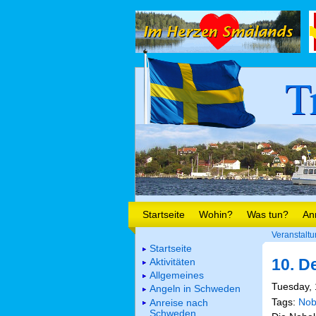
T
Startseite
Wohin?
Was tun?
An
Veranstalt
Startseite
10. D
Aktivitäten
Allgemeines
Tuesday, 
Angeln in Schweden
Tags:
Nob
Anreise nach
Schweden