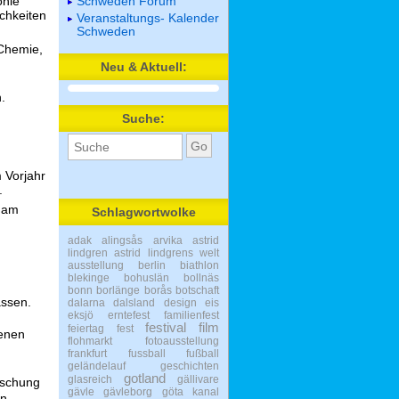
Schweden Forum
onie
ichkeiten
Veranstaltungs- Kalender
Schweden
 Chemie,
Neu & Aktuell:
.
Suche:
m Vorjahr
.
s am
Schlagwortwolke
adak
alingsås
arvika
astrid
lindgren
astrid lindgrens welt
ausstellung
berlin
biathlon
blekinge
bohuslän
bollnäs
bonn
borlänge
borås
botschaft
assen.
dalarna
dalsland
design
eis
eksjö
erntefest
familienfest
festival
film
feiertag
fest
denen
flohmarkt
fotoausstellung
frankfurt
fussball
fußball
geländelauf
geschichten
gotland
glasreich
gällivare
rschung
gävle
gävleborg
göta kanal
n.