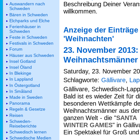
Beschreibung Deiner Verans
Auswandern nach
Schweden
willkommen.
Bären in Schweden
Elchparks und Elche
Ferienhäuser in
Anzeige der Einträge
Schweden
'Weihnachten'
Feste in Schweden
Festivals in Schweden
23. November 2013: 
Forum
Häuser aus Schweden
Weihnachtsmänner i
Insel Gotland
Insel Öland
Saturday, 23. November 201
In Blekinge
Schlagworte:
Gällivare
,
Lap
In Lappland
In Östergotland
Gällivare, Schwedisch-Lapp
In Småland
Bald ist es wieder Zeit für d
Made in Sweden
besonderen Wettkämpfe de
Panorama
Regeln & Gesetze
Weihnachtsmänner aus der
Reisen
ganzen Welt - die "
SANTA
Schweden-
WINTER GAMES
" in Gälliv
Reiseberichte
Ein Spektakel für Groß und 
Schwedisch lernen
Schwedische Medien