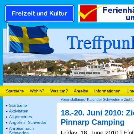
Treffpun
Startseite
Wohin?
Was tun?
Anreise
Informationen
Unt
Veranstaltungs- Kalender Schweden
» Ziehh
Startseite
18.-20. Juni 2010: 
Aktivitäten
Allgemeines
Pinnarp Camping
Angeln in Schweden
Anreise nach
Friday, 18. June 2010 | Ein
Schweden