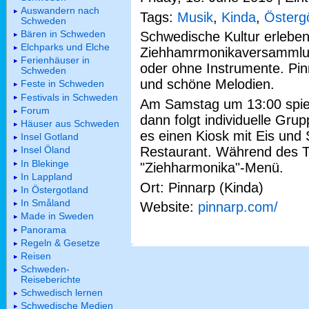
Auswandern nach
Tags:
Musik
,
Kinda
,
Österg
Schweden
Bären in Schweden
Schwedische Kultur erleben
Elchparks und Elche
Ziehhamrmonikaversammlung
Ferienhäuser in
oder ohne Instrumente. Pin
Schweden
und schöne Melodien.
Feste in Schweden
Festivals in Schweden
Am Samstag um 13:00 spie
Forum
dann folgt individuelle Gr
Häuser aus Schweden
es einen Kiosk mit Eis und 
Insel Gotland
Restaurant. Während des Tr
Insel Öland
In Blekinge
"Ziehharmonika"-Menü.
In Lappland
Ort: Pinnarp (Kinda)
In Östergotland
In Småland
Website:
pinnarp.com/
Made in Sweden
Panorama
Regeln & Gesetze
Reisen
Schweden-
Reiseberichte
Schwedisch lernen
Schwedische Medien