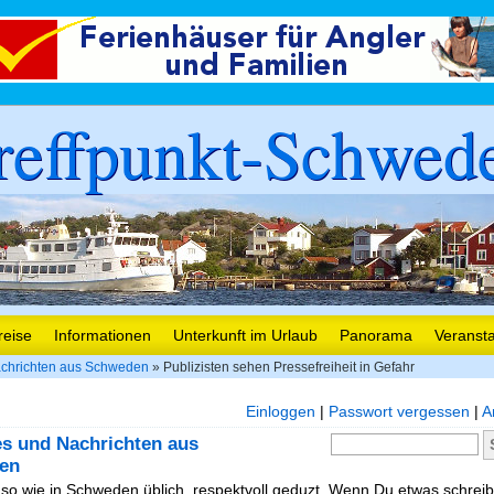
reffpunkt-Schwed
reise
Informationen
Unterkunft im Urlaub
Panorama
Veranst
chrichten aus Schweden
» Publizisten sehen Pressefreiheit in Gefahr
Einloggen
|
Passwort vergessen
|
A
es und Nachrichten aus
en
, so wie in Schweden üblich, respektvoll geduzt. Wenn Du etwas schreibe