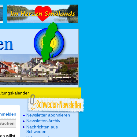
en
altungskalender
nmelden
Newsletter abonnieren
Newsletter-Archiv
Nachrichten aus
Schweden
n willst