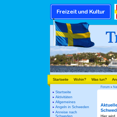
T
Startseite
Wohin?
Was tun?
An
Forum
»
Na
Startseite
Aktivitäten
Allgemeines
Aktuell
Angeln in Schweden
Schwed
Anreise nach
Schweden
Hier wird