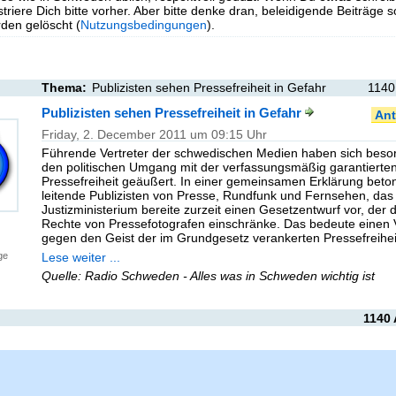
triere Dich bitte vorher. Aber bitte denke dran, beleidigende Beiträge 
en gelöscht (
Nutzungsbedingungen
).
Thema:
Publizisten sehen Pressefreiheit in Gefahr
1140
Publizisten sehen Pressefreiheit in Gefahr
Ant
Friday, 2. December 2011 um 09:15 Uhr
Führende Vertreter der schwedischen Medien haben sich besor
den politischen Umgang mit der verfassungsmäßig garantierte
Pressefreiheit geäußert. In einer gemeinsamen Erklärung beto
leitende Publizisten von Presse, Rundfunk und Fernsehen, das
Justizministerium bereite zurzeit einen Gesetzentwurf vor, der d
Rechte von Pressefotografen einschränke. Das bedeute einen 
gegen den Geist der im Grundgesetz verankerten Pressefreihei
Lese weiter ...
ge
Quelle: Radio Schweden - Alles was in Schweden wichtig ist
1140 