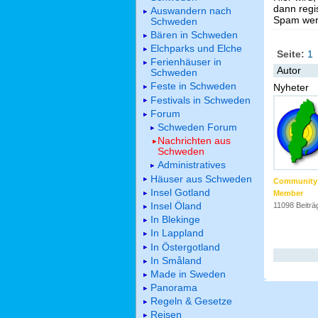
dann regis
Auswandern nach
Spam werd
Schweden
Bären in Schweden
Elchparks und Elche
Seite:
1
Ferienhäuser in
Autor
Schweden
Feste in Schweden
Nyheter
Festivals in Schweden
Forum
Schweden Forum
Nachrichten aus
Schweden
Administratives
Häuser aus Schweden
Community
Insel Gotland
Member
Insel Öland
11098 Beiträ
In Blekinge
In Lappland
In Östergotland
In Småland
Made in Sweden
Panorama
Regeln & Gesetze
Reisen