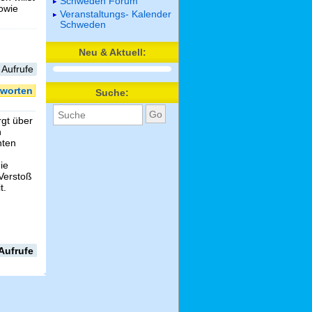
Schweden Forum
sowie
Veranstaltungs- Kalender
Schweden
Neu & Aktuell:
 Aufrufe
worten
Suche:
gt über
n
nten
ie
Verstoß
t.
Aufrufe