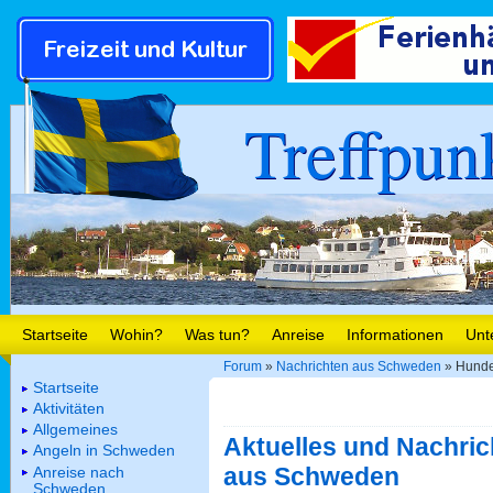
Treffpun
Startseite
Wohin?
Was tun?
Anreise
Informationen
Unt
Forum
»
Nachrichten aus Schweden
» Hunde
Startseite
Aktivitäten
Allgemeines
Aktuelles und Nachric
Angeln in Schweden
aus Schweden
Anreise nach
Schweden