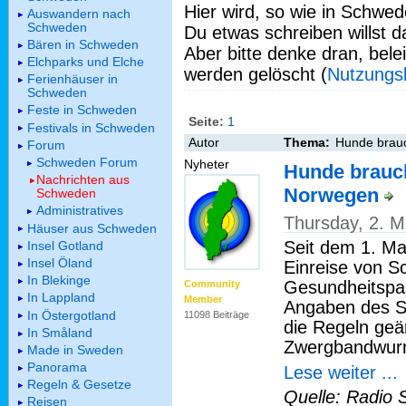
Hier wird, so wie in Schwed
Auswandern nach
Schweden
Du etwas schreiben willst da
Bären in Schweden
Aber bitte denke dran, bel
Elchparks und Elche
werden gelöscht (
Nutzungs
Ferienhäuser in
Schweden
Feste in Schweden
Seite:
1
Festivals in Schweden
Autor
Thema:
Hunde brau
Forum
Schweden Forum
Nyheter
Hunde brauc
Nachrichten aus
Norwegen
Schweden
Administratives
Thursday, 2. 
Häuser aus Schweden
Seit dem 1. Ma
Insel Gotland
Insel Öland
Einreise von 
In Blekinge
Gesundheitspas
Community
In Lappland
Member
Angaben des S
In Östergotland
11098 Beiträge
die Regeln geä
In Småland
Zwergbandwurm 
Made in Sweden
Panorama
Lese weiter ...
Regeln & Gesetze
Quelle: Radio 
Reisen