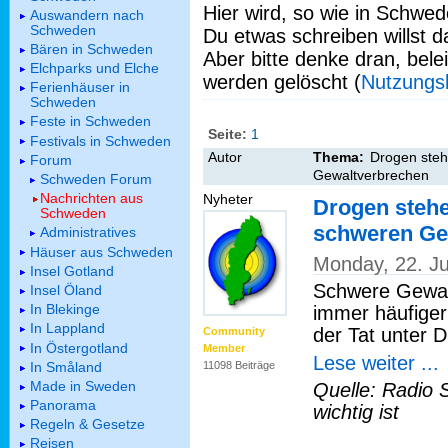
Hier wird, so wie in Schwed
Auswandern nach
Schweden
Du etwas schreiben willst da
Bären in Schweden
Aber bitte denke dran, bel
Elchparks und Elche
werden gelöscht (
Nutzungs
Ferienhäuser in
Schweden
Feste in Schweden
Seite:
1
Festivals in Schweden
Autor
Thema:
Drogen steh
Forum
Gewaltverbrechen
Schweden Forum
Nachrichten aus
Nyheter
Drogen stehe
Schweden
schweren Ge
Administratives
Häuser aus Schweden
Monday, 22. J
Insel Gotland
Schwere Gewal
Insel Öland
In Blekinge
immer häufiger
In Lappland
der Tat unter 
Community
In Östergotland
Member
Lese weiter ...
In Småland
11098 Beiträge
Made in Sweden
Quelle: Radio 
Panorama
wichtig ist
Regeln & Gesetze
Reisen