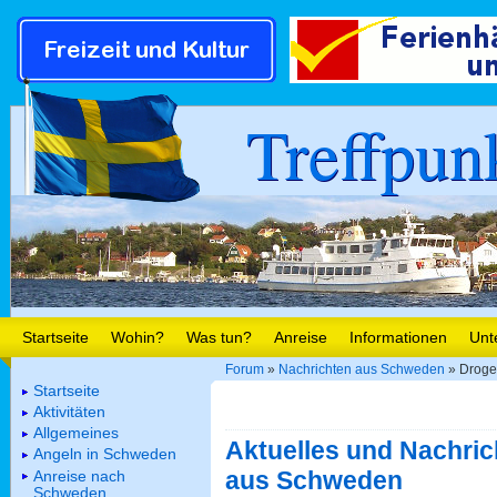
Treffpun
Startseite
Wohin?
Was tun?
Anreise
Informationen
Unt
Forum
»
Nachrichten aus Schweden
» Droge
Startseite
Aktivitäten
Allgemeines
Aktuelles und Nachric
Angeln in Schweden
aus Schweden
Anreise nach
Schweden