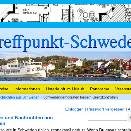
reffpunkt-Schwed
reise
Informationen
Unterkunft im Urlaub
Panorama
Veranst
chrichten aus Schweden
» Schwedendemokraten fordern Grenzkontrollen
Einloggen
|
Passwort vergessen
|
A
es und Nachrichten aus
en
, so wie in Schweden üblich, respektvoll geduzt. Wenn Du etwas schreibe