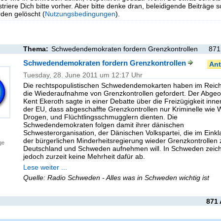
triere Dich bitte vorher. Aber bitte denke dran, beleidigende Beiträge 
en gelöscht (
Nutzungsbedingungen
).
Thema:
Schwedendemokraten fordern Grenzkontrollen
871
Schwedendemokraten fordern Grenzkontrollen
Ant
Tuesday, 28. June 2011 um 12:17 Uhr
Die rechtspopulistischen Schwedendemokarten haben im Reic
die Wiederaufnahme von Grenzkontrollen gefordert. Der Abge
Kent Ekeroth sagte in einer Debatte über die Freizügigkeit inne
der EU, dass abgeschaffte Grenzkontrollen nur Kriminelle wie W
Drogen, und Flüchtlingsschmugglern dienten. Die
Schwedendemokraten folgen damit ihrer dänischen
Schwesterorganisation, der Dänischen Volkspartei, die im Einkl
der bürgerlichen Minderheitsregierung wieder Grenzkontrollen 
ge
Deutschland und Schweden aufnehmen will. In Schweden zeich
jedoch zurzeit keine Mehrheit dafür ab.
Lese weiter ...
Quelle: Radio Schweden - Alles was in Schweden wichtig ist
871 