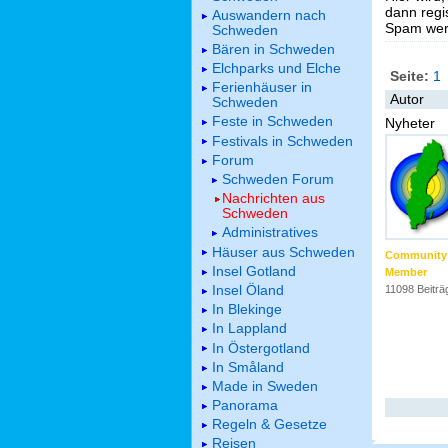
dann regis
Auswandern nach
Spam werd
Schweden
Bären in Schweden
Elchparks und Elche
Seite:
1
Ferienhäuser in
Autor
Schweden
Feste in Schweden
Nyheter
Festivals in Schweden
Forum
Schweden Forum
Nachrichten aus
Schweden
Administratives
Häuser aus Schweden
Community
Insel Gotland
Member
Insel Öland
11098 Beiträ
In Blekinge
In Lappland
In Östergotland
In Småland
Made in Sweden
Panorama
Regeln & Gesetze
Reisen