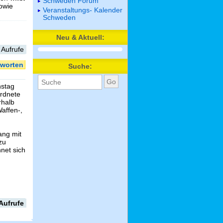
Schweden Forum
sowie
Veranstaltungs- Kalender
Schweden
Neu & Aktuell:
 Aufrufe
worten
Suche:
hstag
ordnete
rhalb
affen-,
ang mit
zu
net sich
Aufrufe