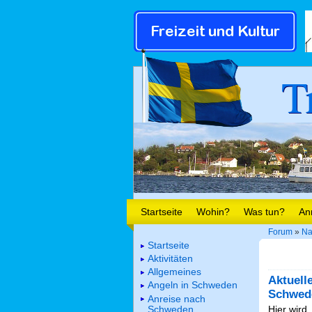
T
Startseite
Wohin?
Was tun?
An
Forum
»
Na
Startseite
Aktivitäten
Allgemeines
Aktuell
Angeln in Schweden
Schwed
Anreise nach
Schweden
Hier wird