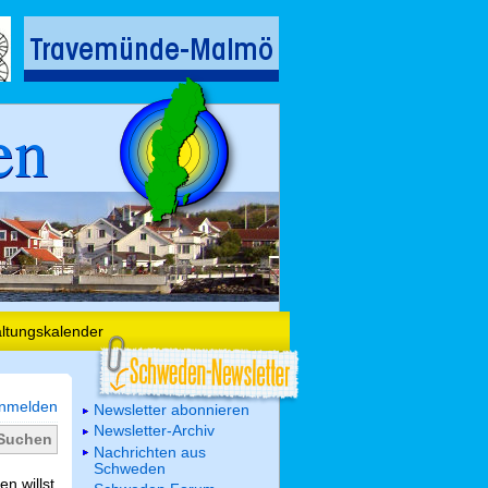
en
altungskalender
nmelden
Newsletter abonnieren
Newsletter-Archiv
Nachrichten aus
Schweden
n willst