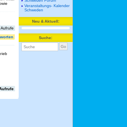
Schweden Forum
sowie
Veranstaltungs- Kalender
Schweden
Neu & Aktuell:
 Aufrufe
worten
Suche:
rieb
Aufrufe