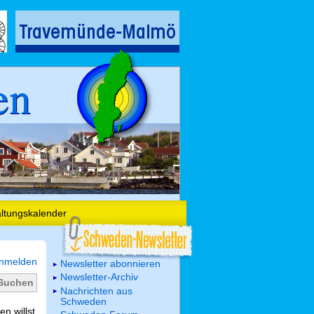
en
altungskalender
nmelden
Newsletter abonnieren
Newsletter-Archiv
Nachrichten aus
Schweden
n willst