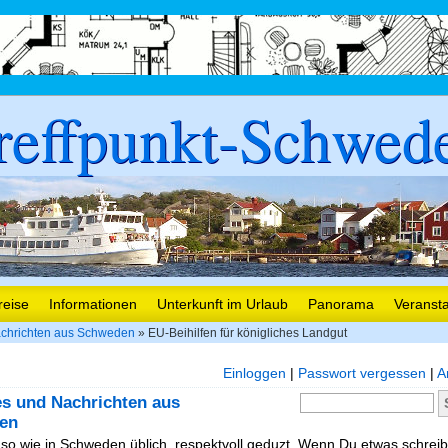
reffpunkt-Schwed
reise
Informationen
Unterkunft im Urlaub
Panorama
Veranst
chrichten aus Schweden
» EU-Beihilfen für königliches Landgut
Einloggen
|
Passwort vergessen
|
A
es und Nachrichten aus
en
, so wie in Schweden üblich, respektvoll geduzt. Wenn Du etwas schreibe