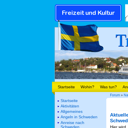
T
Startseite
Wohin?
Was tun?
An
Forum
»
Na
Startseite
Aktivitäten
Allgemeines
Aktuell
Angeln in Schweden
Schwed
Anreise nach
Schweden
Hier wird