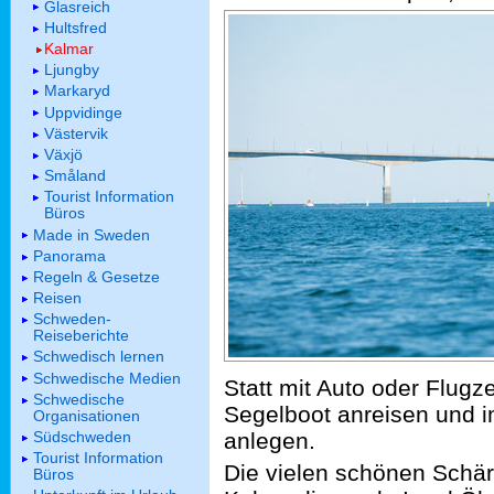
Glasreich
Hultsfred
Kalmar
Ljungby
Markaryd
Uppvidinge
Västervik
Växjö
Småland
Tourist Information
Büros
Made in Sweden
Panorama
Regeln & Gesetze
Reisen
Schweden-
Reiseberichte
Schwedisch lernen
Schwedische Medien
Statt mit Auto oder Flug
Schwedische
Segelboot anreisen und i
Organisationen
anlegen.
Südschweden
Tourist Information
Die vielen schönen Schär
Büros