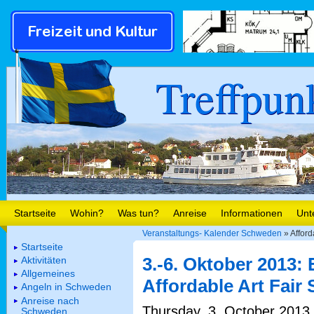
Treffpun
Startseite
Wohin?
Was tun?
Anreise
Informationen
Unt
Veranstaltungs- Kalender Schweden
» Afford
Startseite
3.-6. Oktober 2013:
Aktivitäten
Allgemeines
Affordable Art Fair
Angeln in Schweden
Anreise nach
Thursday, 3. October 2013 
Schweden