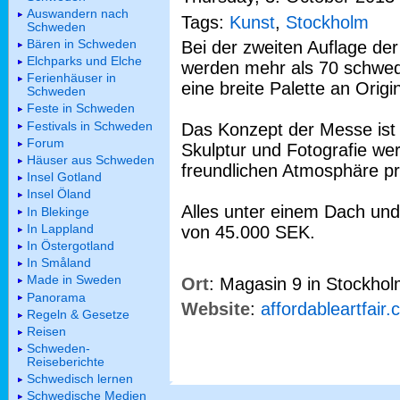
Auswandern nach
Tags:
Kunst
,
Stockholm
Schweden
Bären in Schweden
Bei der zweiten Auflage der
Elchparks und Elche
werden mehr als 70 schwedi
Ferienhäuser in
eine breite Palette an Origi
Schweden
Feste in Schweden
Festivals in Schweden
Das Konzept der Messe ist r
Forum
Skulptur und Fotografie wer
Häuser aus Schweden
freundlichen Atmosphäre pr
Insel Gotland
Insel Öland
Alles unter einem Dach und 
In Blekinge
In Lappland
von 45.000 SEK.
In Östergotland
In Småland
Made in Sweden
Ort
: Magasin 9 in Stockhol
Panorama
Website
:
affordableartfair
Regeln & Gesetze
Reisen
Schweden-
Reiseberichte
Schwedisch lernen
Schwedische Medien