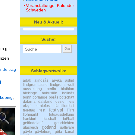
Veranstaltungs- Kalender
Schweden
Neu & Aktuell:
Suche:
n gilt.
anzen
 Beitrag
Schlagwortwolke
n
adak
alingsås
arvika
astrid
lindgren
astrid lindgrens welt
ausstellung
berlin
biathlon
blekinge
bohuslän
bollnäs
köping
,
bonn
borlänge
borås
botschaft
dalarna
dalsland
design
eis
eksjö
erntefest
familienfest
festival
film
feiertag
fest
flohmarkt
fotoausstellung
frankfurt
fussball
fußball
geländelauf
geschichten
gotland
glasreich
gällivare
gävle
gävleborg
göta kanal