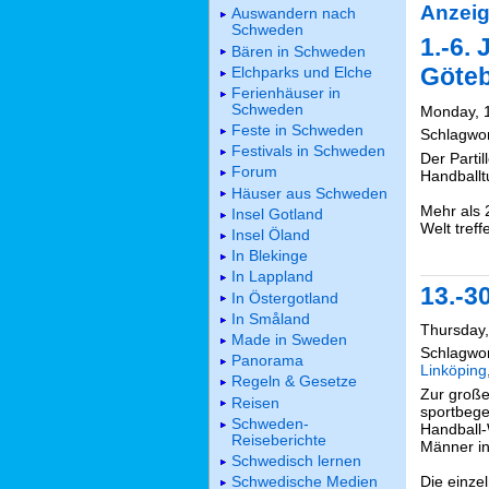
Anzeig
Auswandern nach
Schweden
1.-6. 
Bären in Schweden
Göte
Elchparks und Elche
Ferienhäuser in
Schweden
Monday, 1
Feste in Schweden
Schlagwo
Festivals in Schweden
Der Parti
Forum
Handballtu
Häuser aus Schweden
Mehr als 
Insel Gotland
Welt treff
Insel Öland
In Blekinge
In Lappland
13.-3
In Östergotland
In Småland
Thursday,
Made in Sweden
Schlagwo
Panorama
Linköping
Regeln & Gesetze
Zur große
Reisen
sportbege
Schweden-
Handball-
Reiseberichte
Männer in
Schwedisch lernen
Die einze
Schwedische Medien