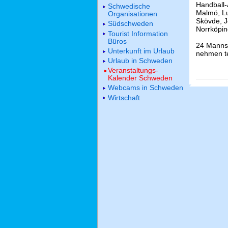
Handball-
Schwedische
Malmö, Lu
Organisationen
Skövde, J
Südschweden
Norrköpin
Tourist Information
Büros
24 Mannsc
Unterkunft im Urlaub
nehmen te
Urlaub in Schweden
Veranstaltungs-
Kalender Schweden
Webcams in Schweden
Wirtschaft