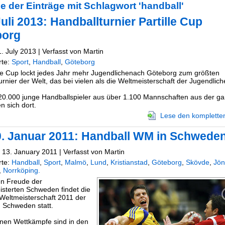
e der Einträge mit Schlagwort 'handball'
Juli 2013: Handballturnier Partille Cup
borg
. July 2013 | Verfasst von Martin
rte:
Sport
,
Handball
,
Göteborg
lle Cup lockt jedes Jahr mehr Jugendlichenach Göteborg zum größten
rnier der Welt, das bei vielen als die Weltmeisterschaft der Jugendliche
20.000 junge Handballspieler aus über 1.100 Mannschaften aus der g
en sich dort.
Lese den kompletten
0. Januar 2011: Handball WM in Schwede
 13. January 2011 | Verfasst von Martin
rte:
Handball
,
Sport
,
Malmö
,
Lund
,
Kristianstad
,
Göteborg
,
Skövde
,
Jön
,
Norrköping.
n Freude der
isterten Schweden findet die
Weltmeisterschaft 2011 der
 Schweden statt.
lnen Wettkämpfe sind in den