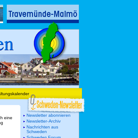
en
altungskalender
Newsletter abonnieren
ch eine
Newsletter-Archiv
ng
Nachrichten aus
Schweden
Schweden Forum