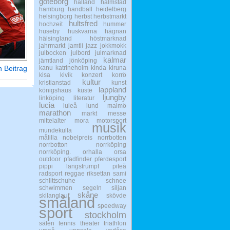
göteborg
halland
halmstad
hamburg
handball
heidelberg
helsingborg
herbst
herbstmarkt
hultsfred
hochzeit
hummer
huseby
huskvarna
hägnan
hälsingland
höstmarknad
jahrmarkt
jamtli
jazz
jokkmokk
julbocken
julbord
julmarknad
kalmar
jämtland
jönköping
 Beitrag
kanu
katrineholm
kinda
kiruna
kisa
kivik
konzert
korrö
kultur
kristianstad
kunst
lappland
königshaus
küste
ljungby
linköping
literatur
lucia
luleå
lund
malmö
marathon
markt
messe
mittelalter
mora
motorsport
musik
mundekulla
målilla
nobelpreis
norrbotten
norrbotton
norrköping
norrköping.
orhalla
orsa
outdoor
pfadfinder
pferdesport
pippi langstrumpf
piteå
radsport
reggae
riksettan
sami
schlittschuhe
schnee
schwimmen
segeln
siljan
skåne
skilanglauf
skövde
småland
speedway
sport
stockholm
sälen
tennis
theater
triathlon