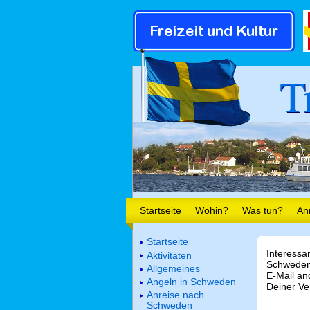
T
Startseite
Wohin?
Was tun?
An
Startseite
Interessa
Aktivitäten
Schweden.
Allgemeines
E-Mail a
Angeln in Schweden
Deiner Ve
Anreise nach
Schweden