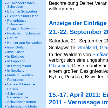
Beschreibung Deiner Verans
Auswandern nach
Schweden
willkommen.
Bären in Schweden
Elchparks und Elche
Ferienhäuser in
Anzeige der Einträge 
Schweden
Feste in Schweden
21.-22. September 2
Festivals in Schweden
Forum
Saturday, 21. September 20
Häuser aus Schweden
Schlagworte:
Småland
,
Gla
Insel Gotland
Insel Öland
In den Wäldern von
Småla
In Blekinge
verbirgt sich eine ungeahnt
In Lappland
Glasreich
. Diese manifesti
In Östergotland
In Småland
einem großen Designfestival 
Made in Sweden
Nybro, Rosdala, Bsweden, 
Panorama
Regeln & Gesetze
Reisen
15.-17. April 2011: 
Schweden-
Reiseberichte
2011 - Vernissage i
Schwedisch lernen
Schwedische Medien