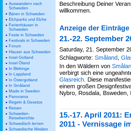
Beschreibung Deiner Verans
Auswandern nach
Schweden
willkommen.
Bären in Schweden
Elchparks und Elche
Ferienhäuser in
Anzeige der Einträge 
Schweden
Feste in Schweden
21.-22. September 2
Festivals in Schweden
Forum
Saturday, 21. September 20
Häuser aus Schweden
Schlagworte:
Småland
,
Gla
Insel Gotland
Insel Öland
In den Wäldern von
Småla
In Blekinge
verbirgt sich eine ungeahnt
In Lappland
Glasreich
. Diese manifesti
In Östergotland
In Småland
einem großen Designfestival 
Made in Sweden
Nybro, Rosdala, Bsweden, 
Panorama
Regeln & Gesetze
Reisen
15.-17. April 2011: 
Schweden-
Reiseberichte
2011 - Vernissage i
Schwedisch lernen
Schwedische Medien