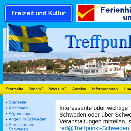
Treffpun
Startseite
Wohin?
Was tun?
Anreise
Informationen
Unt
Startseite
Interessante oder wichtige
Aktivitäten
Allgemeines
Schweden oder über Schwe
Angeln in Schweden
Veranstaltungen mitteilen, 
Anreise nach
red@Treffpunkt-Schweden
Schweden