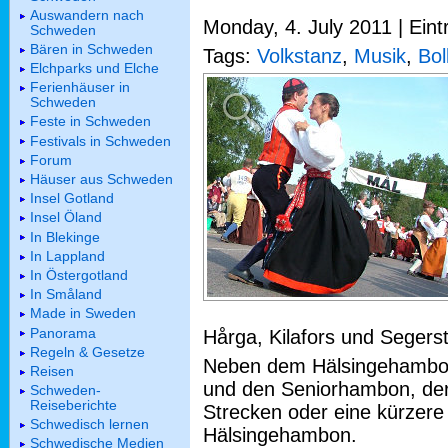
Auswandern nach
Monday, 4. July 2011 | Eint
Schweden
Bären in Schweden
Tags:
Volkstanz
,
Musik
,
Bol
Elchparks und Elche
Ferienhäuser in
Schweden
Feste in Schweden
Festivals in Schweden
Forum
Häuser aus Schweden
Insel Gotland
Insel Öland
In Blekinge
In Lappland
In Östergotland
In Småland
Made in Sweden
Panorama
Hårga, Kilafors und Segers
Regeln & Gesetze
Neben dem Hälsingehambon
Reisen
und den Seniorhambon, der
Schweden-
Reiseberichte
Strecken oder eine kürzere
Schwedisch lernen
Hälsingehambon.
Schwedische Medien