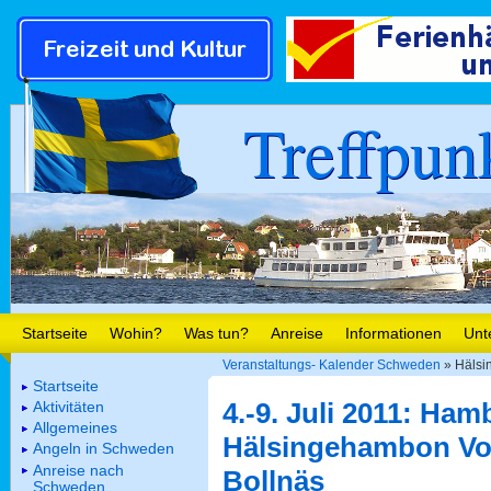
Treffpun
Startseite
Wohin?
Was tun?
Anreise
Informationen
Unt
Veranstaltungs- Kalender Schweden
» Hälsi
Startseite
4.-9. Juli 2011: H
Aktivitäten
Allgemeines
Hälsingehambon Vo
Angeln in Schweden
Anreise nach
Bollnäs
Schweden