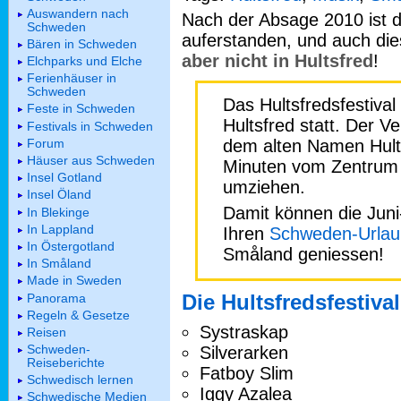
Auswandern nach
Nach der Absage 2010 ist d
Schweden
auferstanden, und auch dies
Bären in Schweden
aber nicht in Hultsfred
!
Elchparks und Elche
Ferienhäuser in
Schweden
Das Hultsfredsfestiva
Feste in Schweden
Hultsfred statt. Der Ve
Festivals in Schweden
Forum
dem alten Namen Hults
Häuser aus Schweden
Minuten vom Zentrum 
Insel Gotland
umziehen.
Insel Öland
Damit können die Juni-
In Blekinge
In Lappland
Ihren
Schweden-Urlau
In Östergotland
Småland geniessen!
In Småland
Made in Sweden
Die Hultsfredsfestiva
Panorama
Regeln & Gesetze
Systraskap
Reisen
Schweden-
Silverarken
Reiseberichte
Fatboy Slim
Schwedisch lernen
Iggy Azalea
Schwedische Medien