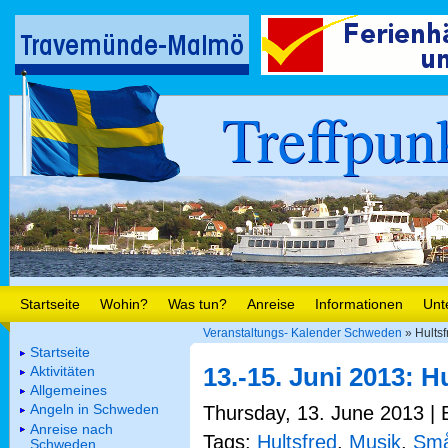
Treffpun
Startseite
Wohin?
Was tun?
Anreise
Informationen
Unt
Veranstaltungs- Kalender Schweden
» Hultsf
Startseite
13.-15. Juni 2013: H
Aktivitäten
Allgemeines
Angeln in Schweden
Thursday, 13. June 2013 | 
Anreise nach
Tags:
Hultsfred
,
Musik
,
Små
Schweden