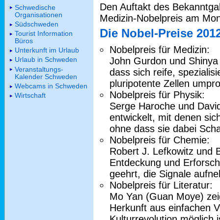
Den Auftakt des Bekanntgab
Schwedische
Organisationen
Medizin-Nobelpreis am Mon
Südschweden
Die Nobel-Preise 201
Tourist Information
Büros
Nobelpreis für Medizin:
Unterkunft im Urlaub
John Gurdon und Shinya
Urlaub in Schweden
Veranstaltungs-
dass sich reife, spezialisi
Kalender Schweden
pluripotente Zellen umpr
Webcams in Schweden
Nobelpreis für Physik:
Wirtschaft
Serge Haroche und David
entwickelt, mit denen si
ohne dass sie dabei Sc
Nobelpreis für Chemie:
Robert J. Lefkowitz und B
Entdeckung und Erforschu
geehrt, die Signale aufn
Nobelpreis für Literatur:
Mo Yan (Guan Moye) zeig
Herkunft aus einfachen V
Kulturrevolution möglich i