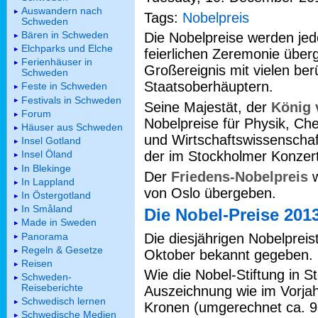
Auswandern nach
Tags:
Nobelpreis
Schweden
Bären in Schweden
Die Nobelpreise werden jed
Elchparks und Elche
feierlichen Zeremonie überg
Ferienhäuser in
Großereignis mit vielen be
Schweden
Staatsoberhäuptern.
Feste in Schweden
Festivals in Schweden
Seine Majestät, der
König
Forum
Nobelpreise für Physik, Che
Häuser aus Schweden
und Wirtschaftswissenschaft
Insel Gotland
der im Stockholmer Konzer
Insel Öland
In Blekinge
Der
Friedens-Nobelpreis
w
In Lappland
von Oslo übergeben.
In Östergotland
In Småland
Die Nobel-Preise 201
Made in Sweden
Panorama
Die diesjährigen Nobelprei
Regeln & Gesetze
Oktober bekannt gegeben.
Reisen
Wie die Nobel-Stiftung in St
Schweden-
Reiseberichte
Auszeichnung wie im Vorjah
Schwedisch lernen
Kronen (umgerechnet ca. 93
Schwedische Medien