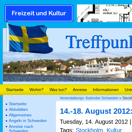
Treffpun
Startseite
Wohin?
Was tun?
Anreise
Informationen
Unt
Veranstaltungs- Kalender Schweden
» Stockh
Startseite
14.-18. August 2012
Aktivitäten
Allgemeines
Angeln in Schweden
Tuesday, 14. August 2012 |
Anreise nach
Tags:
Stockholm
,
Kultur
Schweden