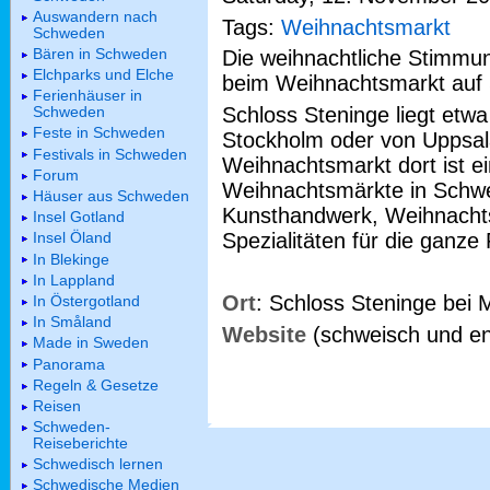
Auswandern nach
Tags:
Weihnachtsmarkt
Schweden
Bären in Schweden
Die weihnachtliche Stimmu
Elchparks und Elche
beim Weihnachtsmarkt auf 
Ferienhäuser in
Schloss Steninge liegt etw
Schweden
Feste in Schweden
Stockholm oder von Uppsala
Festivals in Schweden
Weihnachtsmarkt dort ist ei
Forum
Weihnachtsmärkte in Schwe
Häuser aus Schweden
Kunsthandwerk, Weihnacht
Insel Gotland
Spezialitäten für die ganze 
Insel Öland
In Blekinge
In Lappland
Ort
: Schloss Steninge bei 
In Östergotland
In Småland
Website
(schweisch und en
Made in Sweden
Panorama
Regeln & Gesetze
Reisen
Schweden-
Reiseberichte
Schwedisch lernen
Schwedische Medien