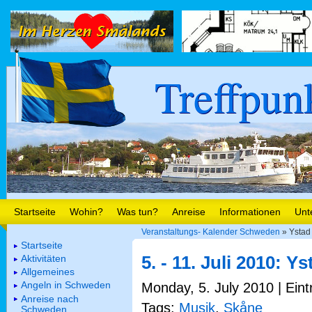
Treffpun
Startseite
Wohin?
Was tun?
Anreise
Informationen
Unt
Veranstaltungs- Kalender Schweden
» Ystad
Startseite
5. - 11. Juli 2010: Y
Aktivitäten
Allgemeines
Angeln in Schweden
Monday, 5. July 2010 | Eint
Anreise nach
Tags:
Musik
,
Skåne
Schweden