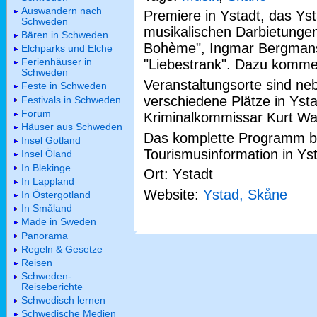
Auswandern nach
Premiere in Ystadt, das Yst
Schweden
musikalischen Darbietunge
Bären in Schweden
Bohème", Ingmar Bergmans 
Elchparks und Elche
Ferienhäuser in
"Liebestrank". Dazu komme
Schweden
Veranstaltungsorte sind n
Feste in Schweden
verschiedene Plätze in Yst
Festivals in Schweden
Forum
Kriminalkommissar Kurt Wal
Häuser aus Schweden
Das komplette Programm b
Insel Gotland
Tourismusinformation in Ys
Insel Öland
In Blekinge
Ort: Ystadt
In Lappland
Website:
Ystad, Skåne
In Östergotland
In Småland
Made in Sweden
Panorama
Regeln & Gesetze
Reisen
Schweden-
Reiseberichte
Schwedisch lernen
Schwedische Medien